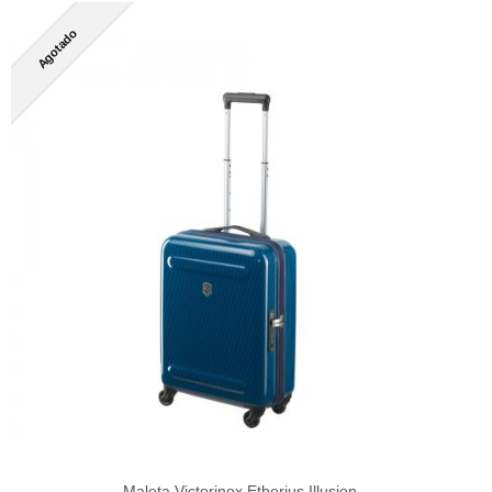
Agotado
Maleta Victorinox Etherius Illusion...