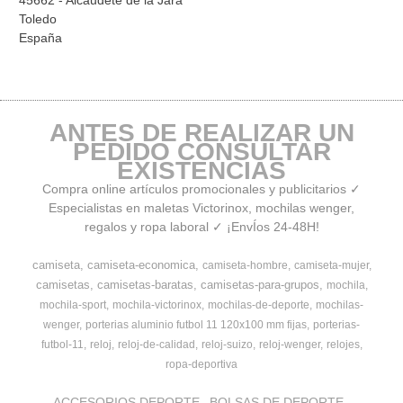
Toledo
España
ANTES DE REALIZAR UN
PEDIDO CONSULTAR
EXISTENCIAS
Compra online artículos promocionales y publicitarios ✓
Especialistas en maletas Victorinox, mochilas wenger,
regalos y ropa laboral ✓ ¡EnvÍos 24-48H!
camiseta
camiseta-economica
camiseta-hombre
camiseta-mujer
camisetas
camisetas-baratas
camisetas-para-grupos
mochila
mochila-sport
mochila-victorinox
mochilas-de-deporte
mochilas-
wenger
porterias aluminio futbol 11 120x100 mm fijas
porterias-
futbol-11
reloj
reloj-de-calidad
reloj-suizo
reloj-wenger
relojes
ropa-deportiva
ACCESORIOS DEPORTE
BOLSAS DE DEPORTE