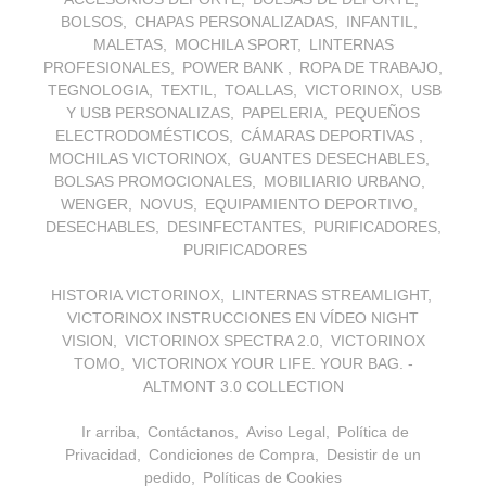
BOLSOS
CHAPAS PERSONALIZADAS
INFANTIL
MALETAS
MOCHILA SPORT
LINTERNAS
PROFESIONALES
POWER BANK
ROPA DE TRABAJO
TEGNOLOGIA
TEXTIL
TOALLAS
VICTORINOX
USB
Y USB PERSONALIZAS
PAPELERIA
PEQUEÑOS
ELECTRODOMÉSTICOS
CÁMARAS DEPORTIVAS
MOCHILAS VICTORINOX
GUANTES DESECHABLES
BOLSAS PROMOCIONALES
MOBILIARIO URBANO
WENGER
NOVUS
EQUIPAMIENTO DEPORTIVO
DESECHABLES
DESINFECTANTES
PURIFICADORES
PURIFICADORES
HISTORIA VICTORINOX
LINTERNAS STREAMLIGHT
VICTORINOX INSTRUCCIONES EN VÍDEO NIGHT
VISION
VICTORINOX SPECTRA 2.0
VICTORINOX
TOMO
VICTORINOX YOUR LIFE. YOUR BAG. -
ALTMONT 3.0 COLLECTION
Ir arriba
Contáctanos
Aviso Legal
Política de
Privacidad
Condiciones de Compra
Desistir de un
pedido
Políticas de Cookies