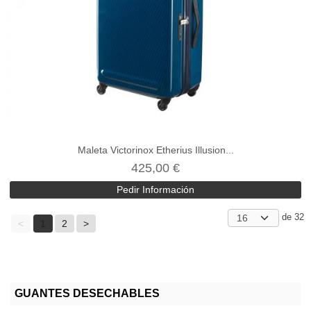
Maleta Victorinox Etherius Illusion...
425,00 €
Pedir Información
de 32
<
1
2
>
GUANTES DESECHABLES