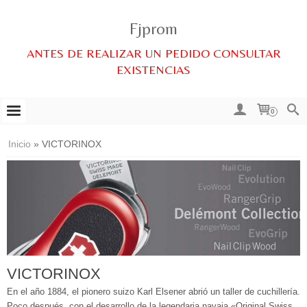
Fjprom
ANTES DE REALIZAR UN PEDIDO CONSULTAR
EXISTENCIAS
0
Inicio
»
VICTORINOX
VICTORINOX
En el año 1884, el pionero suizo Karl Elsener abrió un taller de cuchillería.
Poco después, con el desarrollo de la legendaria navaja «Original Swiss