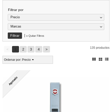
Filtrar por
Precio
Marcas
|
x Quitar Filtros
135 productos
<
1
2
3
4
>
Ordenar por:
Precio
Agotado