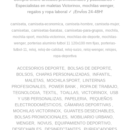
Especialistas en maletas Victorinox, mochilas wenger,
regalos y ropa laboral ✓ ¡EnvÍos 24-48H!
camiseta
camiseta-economica
camiseta-hombre
camiseta-mujer
camisetas
camisetas-baratas
camisetas-para-grupos
mochila
mochila-sport
mochila-victorinox
mochilas-de-deporte
mochilas-
wenger
porterias aluminio futbol 11 120x100 mm fijas
porterias-
futbol-11
reloj
reloj-de-calidad
reloj-suizo
reloj-wenger
relojes
ropa-deportiva
ACCESORIOS DEPORTE
BOLSAS DE DEPORTE
BOLSOS
CHAPAS PERSONALIZADAS
INFANTIL
MALETAS
MOCHILA SPORT
LINTERNAS
PROFESIONALES
POWER BANK
ROPA DE TRABAJO
TEGNOLOGIA
TEXTIL
TOALLAS
VICTORINOX
USB
Y USB PERSONALIZAS
PAPELERIA
PEQUEÑOS
ELECTRODOMÉSTICOS
CÁMARAS DEPORTIVAS
MOCHILAS VICTORINOX
GUANTES DESECHABLES
BOLSAS PROMOCIONALES
MOBILIARIO URBANO
WENGER
NOVUS
EQUIPAMIENTO DEPORTIVO
DESECHABLES
DESINFECTANTES
PURIFICADORES