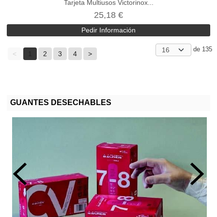
Tarjeta Multiusos Victorinox...
25,18 €
Pedir Información
de 135
<
1
2
3
4
>
GUANTES DESECHABLES