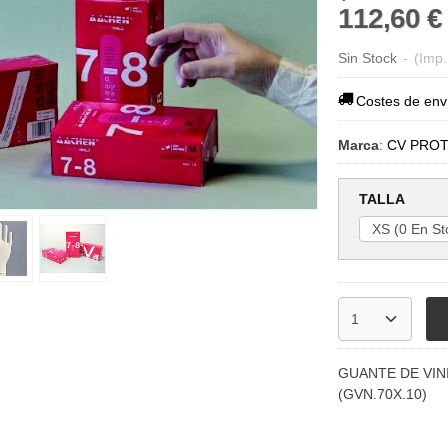
112,60 €
Sin Stock
-
(Imp.
Costes de env
Marca
:
CV PRO
TALLA
GUANTE DE VIN
(GVN.70X.10)