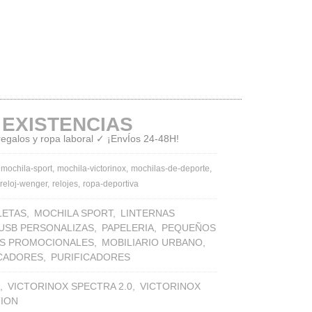
 EXISTENCIAS
 regalos y ropa laboral ✓ ¡EnvÍos 24-48H!
mochila-sport
mochila-victorinox
mochilas-de-deporte
reloj-wenger
relojes
ropa-deportiva
LETAS
MOCHILA SPORT
LINTERNAS
 USB PERSONALIZAS
PAPELERIA
PEQUEÑOS
S PROMOCIONALES
MOBILIARIO URBANO
ICADORES
PURIFICADORES
VICTORINOX SPECTRA 2.0
VICTORINOX
TION