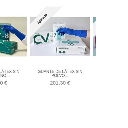
Agotado
Agotado
LÁTEX SIN
GUANTE DE LÁTEX SIN
GUANTE DE VI
NO...
POLVO...
POLVO, N
0 €
201,30 €
112,60