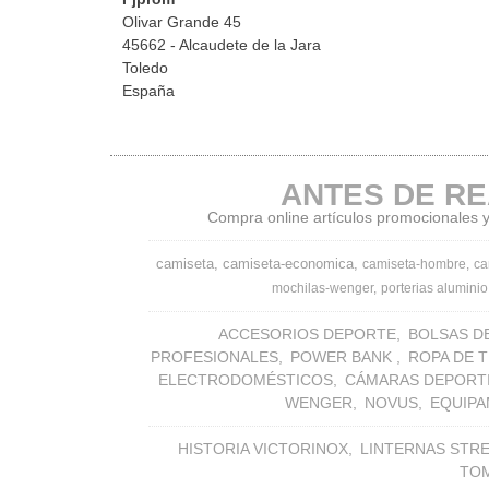
Olivar Grande 45
45662 - Alcaudete de la Jara
Toledo
España
ANTES DE RE
Compra online artículos promocionales y 
camiseta
camiseta-economica
camiseta-hombre
ca
mochilas-wenger
porterias aluminio
ACCESORIOS DEPORTE
BOLSAS D
PROFESIONALES
POWER BANK
ROPA DE 
ELECTRODOMÉSTICOS
CÁMARAS DEPORT
WENGER
NOVUS
EQUIPA
HISTORIA VICTORINOX
LINTERNAS STR
TO