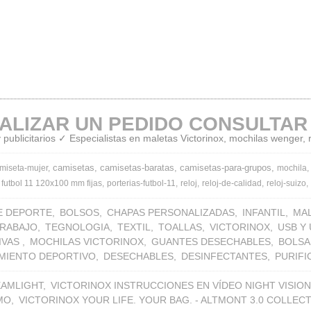
ALIZAR UN PEDIDO CONSULTAR
publicitarios ✓ Especialistas en maletas Victorinox, mochilas wenger,
camisetas
camisetas-baratas
camisetas-para-grupos
miseta-mujer
mochila
 futbol 11 120x100 mm fijas
porterias-futbol-11
reloj
reloj-de-calidad
reloj-suizo
E DEPORTE
BOLSOS
CHAPAS PERSONALIZADAS
INFANTIL
MA
TRABAJO
TEGNOLOGIA
TEXTIL
TOALLAS
VICTORINOX
USB Y
IVAS
MOCHILAS VICTORINOX
GUANTES DESECHABLES
BOLSA
MIENTO DEPORTIVO
DESECHABLES
DESINFECTANTES
PURIF
EAMLIGHT
VICTORINOX INSTRUCCIONES EN VÍDEO NIGHT VISION
MO
VICTORINOX YOUR LIFE. YOUR BAG. - ALTMONT 3.0 COLLEC