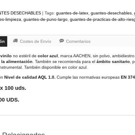
NTES DESECHABLES
|
Tags:
guantes-de-latex
guantes-desechables
es-limpieza
guantes-de-puno-largo
guantes-de-practicas-de-alto-ries
ión
Costes de Envío
Comentarios
vinilo
no estéril de
color azul
, marca AACHEN, sin polvo, ambidiestro.
 la alimentación
. También se recomienda para el
ámbito sanitario
, 
nstrumental. También disponible en color azul.
un
Nivel de calidad
AQL
1.0.
Cumple las normativas europeas
EN 374
 x 100 uds.
00 UDS.