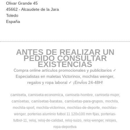
Olivar Grande 45
45662 - Alcaudete de la Jara
Toledo
España
ANTES DE REALIZAR UN
PEDIDO CONSULTAR
EXISTENCIAS
Compra online artículos promocionales y publicitarios ✓
Especialistas en maletas Victorinox, mochilas wenger,
regalos y ropa laboral ✓ ¡EnvÍos 24-48H!
camiseta
camiseta-economica
camiseta-hombre
camiseta-mujer
camisetas
camisetas-baratas
camisetas-para-grupos
mochila
mochila-sport
mochila-victorinox
mochilas-de-deporte
mochilas-
wenger
porterias aluminio futbol 11 120x100 mm fijas
porterias-
futbol-11
reloj
reloj-de-calidad
reloj-suizo
reloj-wenger
relojes
ropa-deportiva