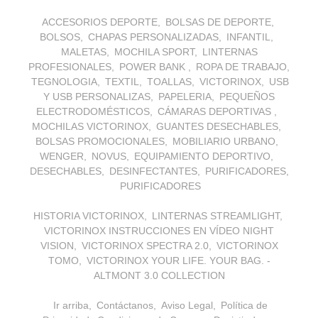
ACCESORIOS DEPORTE
BOLSAS DE DEPORTE
BOLSOS
CHAPAS PERSONALIZADAS
INFANTIL
MALETAS
MOCHILA SPORT
LINTERNAS
PROFESIONALES
POWER BANK
ROPA DE TRABAJO
TEGNOLOGIA
TEXTIL
TOALLAS
VICTORINOX
USB
Y USB PERSONALIZAS
PAPELERIA
PEQUEÑOS
ELECTRODOMÉSTICOS
CÁMARAS DEPORTIVAS
MOCHILAS VICTORINOX
GUANTES DESECHABLES
BOLSAS PROMOCIONALES
MOBILIARIO URBANO
WENGER
NOVUS
EQUIPAMIENTO DEPORTIVO
DESECHABLES
DESINFECTANTES
PURIFICADORES
PURIFICADORES
HISTORIA VICTORINOX
LINTERNAS STREAMLIGHT
VICTORINOX INSTRUCCIONES EN VÍDEO NIGHT
VISION
VICTORINOX SPECTRA 2.0
VICTORINOX
TOMO
VICTORINOX YOUR LIFE. YOUR BAG. -
ALTMONT 3.0 COLLECTION
Ir arriba
Contáctanos
Aviso Legal
Política de