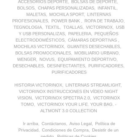
ACCESORIOS DEPORTE
BOLSAS DE DEPORTE
BOLSOS
CHAPAS PERSONALIZADAS
INFANTIL
MALETAS
MOCHILA SPORT
LINTERNAS
PROFESIONALES
POWER BANK
ROPA DE TRABAJO
TEGNOLOGIA
TEXTIL
TOALLAS
VICTORINOX
USB
Y USB PERSONALIZAS
PAPELERIA
PEQUEÑOS
ELECTRODOMÉSTICOS
CÁMARAS DEPORTIVAS
MOCHILAS VICTORINOX
GUANTES DESECHABLES
BOLSAS PROMOCIONALES
MOBILIARIO URBANO
WENGER
NOVUS
EQUIPAMIENTO DEPORTIVO
DESECHABLES
DESINFECTANTES
PURIFICADORES
PURIFICADORES
HISTORIA VICTORINOX
LINTERNAS STREAMLIGHT
VICTORINOX INSTRUCCIONES EN VÍDEO NIGHT
VISION
VICTORINOX SPECTRA 2.0
VICTORINOX
TOMO
VICTORINOX YOUR LIFE. YOUR BAG. -
ALTMONT 3.0 COLLECTION
Ir arriba
Contáctanos
Aviso Legal
Política de
Privacidad
Condiciones de Compra
Desistir de un
pedido
Políticas de Cookies