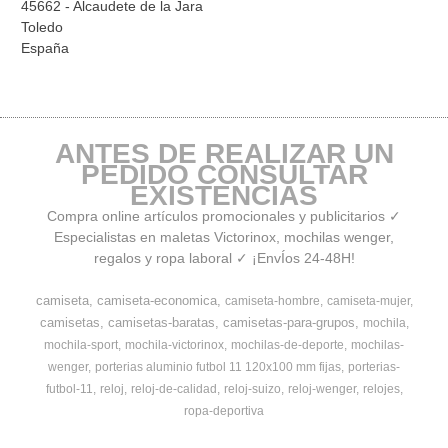
45662 - Alcaudete de la Jara
Toledo
España
ANTES DE REALIZAR UN
PEDIDO CONSULTAR
EXISTENCIAS
Compra online artículos promocionales y publicitarios ✓
Especialistas en maletas Victorinox, mochilas wenger,
regalos y ropa laboral ✓ ¡EnvÍos 24-48H!
camiseta
camiseta-economica
camiseta-hombre
camiseta-mujer
camisetas
camisetas-baratas
camisetas-para-grupos
mochila
mochila-sport
mochila-victorinox
mochilas-de-deporte
mochilas-
wenger
porterias aluminio futbol 11 120x100 mm fijas
porterias-
futbol-11
reloj
reloj-de-calidad
reloj-suizo
reloj-wenger
relojes
ropa-deportiva