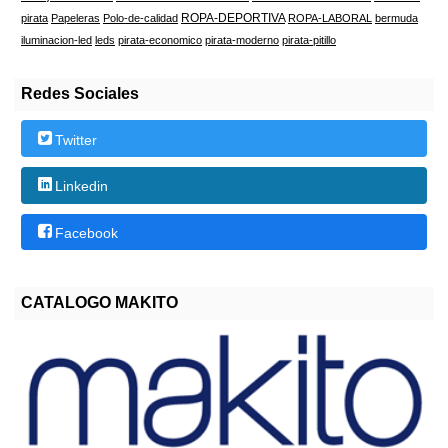
ROPA-DEPORTIVA
pirata
Papeleras
Polo-de-calidad
ROPA-LABORAL
bermuda
iluminacion-led
leds
pirata-economico
pirata-moderno
pirata-pitillo
Redes Sociales
Twitter
Linkedin
Facebook
CATALOGO MAKITO