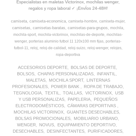
Especialistas en maletas Victorinox, mochilas wenger,
regalos y ropa laboral ✓ ¡EnvÍos 24-48H!
camiseta
camiseta-economica
camiseta-hombre
camiseta-mujer
camisetas
camisetas-baratas
camisetas-para-grupos
mochila
mochila-sport
mochila-victorinox
mochilas-de-deporte
mochilas-
wenger
porterias aluminio futbol 11 120x100 mm fijas
porterias-
futbol-11
reloj
reloj-de-calidad
reloj-suizo
reloj-wenger
relojes
ropa-deportiva
ACCESORIOS DEPORTE
BOLSAS DE DEPORTE
BOLSOS
CHAPAS PERSONALIZADAS
INFANTIL
MALETAS
MOCHILA SPORT
LINTERNAS
PROFESIONALES
POWER BANK
ROPA DE TRABAJO
TEGNOLOGIA
TEXTIL
TOALLAS
VICTORINOX
USB
Y USB PERSONALIZAS
PAPELERIA
PEQUEÑOS
ELECTRODOMÉSTICOS
CÁMARAS DEPORTIVAS
MOCHILAS VICTORINOX
GUANTES DESECHABLES
BOLSAS PROMOCIONALES
MOBILIARIO URBANO
WENGER
NOVUS
EQUIPAMIENTO DEPORTIVO
DESECHABLES
DESINFECTANTES
PURIFICADORES