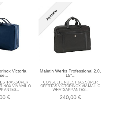
Agotado
rinox Victoria,
Maletin Werks Professional 2.0,
e...
15"...
ESTRAS SÚPER
CONSULTE NUESTRAS SÚPER
INOX VÍA MAIL O
OFERTAS VICTORINOX VÍA MAIL O
 ANTES...
WHATSAPP ANTES...
00 €
240,00 €