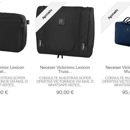
Agotado
Agotado
rinox Lexicon
Neceser Victorinox Lexicon
Neceser Victo
el...
Truss...
Mus
ESTRAS SÚPER
CONSULTE NUESTRAS SÚPER
CONSULTE NU
INOX VÍA MAIL O
OFERTAS VICTORINOX VÍA MAIL O
OFERTAS VICTOR
 ANTES...
WHATSAPP ANTES...
WHATSAPP
00 €
90,00 €
95,