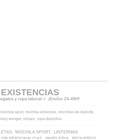
 EXISTENCIAS
 regalos y ropa laboral ✓ ¡EnvÍos 24-48H!
mochila-sport
mochila-victorinox
mochilas-de-deporte
reloj-wenger
relojes
ropa-deportiva
LETAS
MOCHILA SPORT
LINTERNAS
 USB PERSONALIZAS
PAPELERIA
PEQUEÑOS