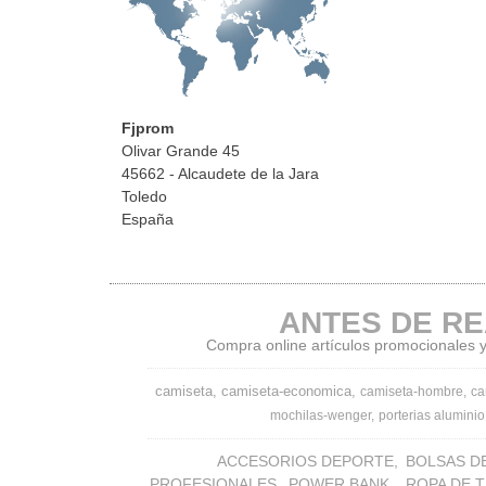
Fjprom
Olivar Grande 45
45662 - Alcaudete de la Jara
Toledo
España
ANTES DE RE
Compra online artículos promocionales y 
camiseta
camiseta-economica
camiseta-hombre
ca
mochilas-wenger
porterias aluminio
ACCESORIOS DEPORTE
BOLSAS D
PROFESIONALES
POWER BANK
ROPA DE 