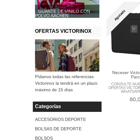
Agotado
GUANTE DE VINILO CON
GUANTE DE VINILO SIN
POLVO AACHEN
POLVO, AACHEN
OFERTAS VICTORINOX
Neceser Victo
Pídanos todas las referencias
Parc
Victorinox la tendrá en un plazo
CONSULTE NU
OFERTAS VICTOR
máximo de 15 días
WHATSAPP
80,
Categorías
ACCESORIOS DEPORTE
BOLSAS DE DEPORTE
BOLSOS