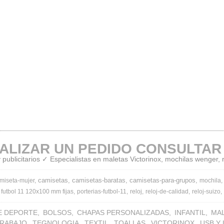
ALIZAR UN PEDIDO CONSULTAR
publicitarios ✓ Especialistas en maletas Victorinox, mochilas wenger,
camisetas
camisetas-baratas
camisetas-para-grupos
miseta-mujer
mochila
 futbol 11 120x100 mm fijas
porterias-futbol-11
reloj
reloj-de-calidad
reloj-suizo
E DEPORTE
BOLSOS
CHAPAS PERSONALIZADAS
INFANTIL
MA
TRABAJO
TEGNOLOGIA
TEXTIL
TOALLAS
VICTORINOX
USB Y