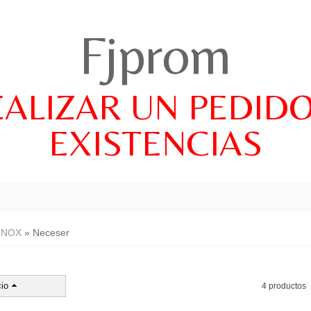
Fjprom
EALIZAR UN PEDID
EXISTENCIAS
INOX
»
Neceser
io
4 productos