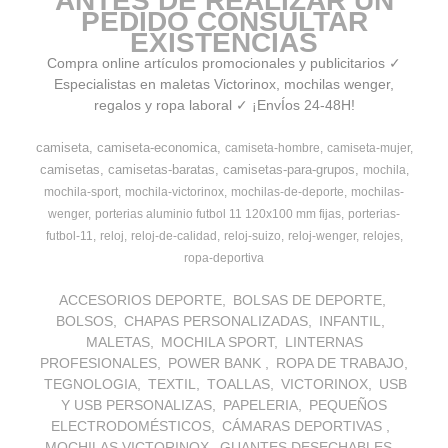
ANTES DE REALIZAR UN
PEDIDO CONSULTAR
EXISTENCIAS
Compra online artículos promocionales y publicitarios ✓
Especialistas en maletas Victorinox, mochilas wenger,
regalos y ropa laboral ✓ ¡EnvÍos 24-48H!
camiseta
camiseta-economica
camiseta-hombre
camiseta-mujer
camisetas
camisetas-baratas
camisetas-para-grupos
mochila
mochila-sport
mochila-victorinox
mochilas-de-deporte
mochilas-
wenger
porterias aluminio futbol 11 120x100 mm fijas
porterias-
futbol-11
reloj
reloj-de-calidad
reloj-suizo
reloj-wenger
relojes
ropa-deportiva
ACCESORIOS DEPORTE
BOLSAS DE DEPORTE
BOLSOS
CHAPAS PERSONALIZADAS
INFANTIL
MALETAS
MOCHILA SPORT
LINTERNAS
PROFESIONALES
POWER BANK
ROPA DE TRABAJO
TEGNOLOGIA
TEXTIL
TOALLAS
VICTORINOX
USB
Y USB PERSONALIZAS
PAPELERIA
PEQUEÑOS
ELECTRODOMÉSTICOS
CÁMARAS DEPORTIVAS
MOCHILAS VICTORINOX
GUANTES DESECHABLES