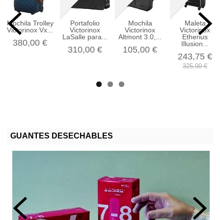
Mochila Trolley
Portafolio
Mochila
Maleta
Victorinox Vx...
Victorinox
Victorinox
Victorinox
LaSalle para...
Altmont 3.0,...
Etherius
380,00 €
Illusion...
310,00 €
105,00 €
243,75 €
325,00 €
GUANTES DESECHABLES