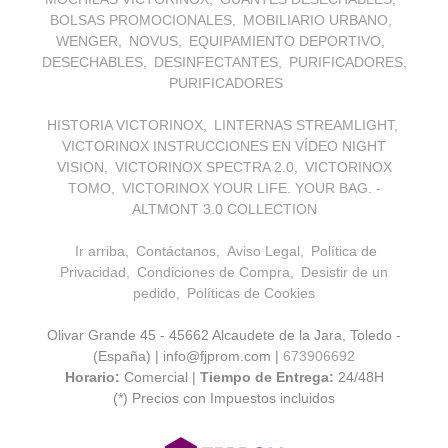
BOLSAS PROMOCIONALES
MOBILIARIO URBANO
WENGER
NOVUS
EQUIPAMIENTO DEPORTIVO
DESECHABLES
DESINFECTANTES
PURIFICADORES
PURIFICADORES
HISTORIA VICTORINOX
LINTERNAS STREAMLIGHT
VICTORINOX INSTRUCCIONES EN VÍDEO NIGHT
VISION
VICTORINOX SPECTRA 2.0
VICTORINOX
TOMO
VICTORINOX YOUR LIFE. YOUR BAG. -
ALTMONT 3.0 COLLECTION
Ir arriba
Contáctanos
Aviso Legal
Política de
Privacidad
Condiciones de Compra
Desistir de un
pedido
Políticas de Cookies
Olivar Grande 45 - 45662 Alcaudete de la Jara, Toledo -
(España) | info@fjprom.com |
673906692
Horario:
Comercial |
Tiempo de Entrega:
24/48H
(*) Precios con Impuestos incluidos