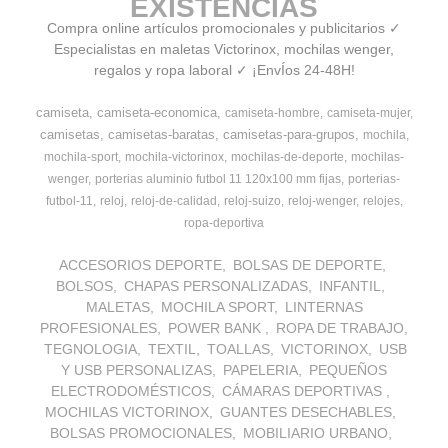
EXISTENCIAS
Compra online artículos promocionales y publicitarios ✓
Especialistas en maletas Victorinox, mochilas wenger,
regalos y ropa laboral ✓ ¡EnvÍos 24-48H!
camiseta
camiseta-economica
camiseta-hombre
camiseta-mujer
camisetas
camisetas-baratas
camisetas-para-grupos
mochila
mochila-sport
mochila-victorinox
mochilas-de-deporte
mochilas-
wenger
porterias aluminio futbol 11 120x100 mm fijas
porterias-
futbol-11
reloj
reloj-de-calidad
reloj-suizo
reloj-wenger
relojes
ropa-deportiva
ACCESORIOS DEPORTE
BOLSAS DE DEPORTE
BOLSOS
CHAPAS PERSONALIZADAS
INFANTIL
MALETAS
MOCHILA SPORT
LINTERNAS
PROFESIONALES
POWER BANK
ROPA DE TRABAJO
TEGNOLOGIA
TEXTIL
TOALLAS
VICTORINOX
USB
Y USB PERSONALIZAS
PAPELERIA
PEQUEÑOS
ELECTRODOMÉSTICOS
CÁMARAS DEPORTIVAS
MOCHILAS VICTORINOX
GUANTES DESECHABLES
BOLSAS PROMOCIONALES
MOBILIARIO URBANO