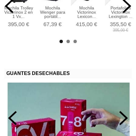
Mochila Trolley
Mochila
Mochila
Portafolios
Victorinox 2 en
Wenger para
Victorinox
Victorinox
1 Vx...
portátil...
Lexicon...
Lexington ...
395,00 €
67,39 €
415,00 €
355,50 €
395,00 €
GUANTES DESECHABLES