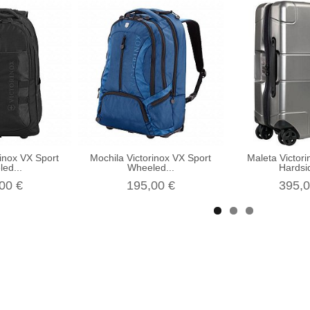
rinox VX Sport
Mochila Victorinox VX Sport
Maleta Victori
ed...
Wheeled...
Hardsid
00 €
195,00 €
395,0