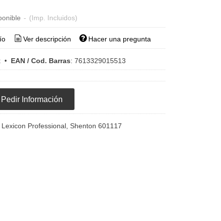
ponible
-
(Imp. Incluidos)
ío
Ver descripción
Hacer una pregunta
x
•
EAN / Cod. Barras
:
7613329015513
Pedir Información
x Lexicon Professional, Shenton 601117