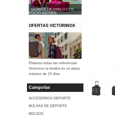
GUANTE DE VINILO CON
GUANTE DE VINILO SIN
POLVO AACHEN
POLVO, AACHEN
OFERTAS VICTORINOX
Pídanos todas las referencias
Victorinox la tendrá en un plazo
máximo de 15 días
Categorías
ACCESORIOS DEPORTE
BOLSAS DE DEPORTE
BOLSOS