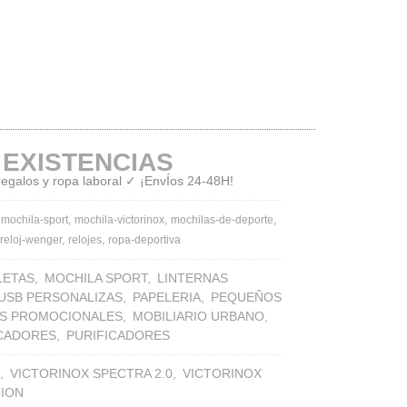
 EXISTENCIAS
 regalos y ropa laboral ✓ ¡EnvÍos 24-48H!
mochila-sport
mochila-victorinox
mochilas-de-deporte
reloj-wenger
relojes
ropa-deportiva
LETAS
MOCHILA SPORT
LINTERNAS
 USB PERSONALIZAS
PAPELERIA
PEQUEÑOS
S PROMOCIONALES
MOBILIARIO URBANO
ICADORES
PURIFICADORES
VICTORINOX SPECTRA 2.0
VICTORINOX
TION