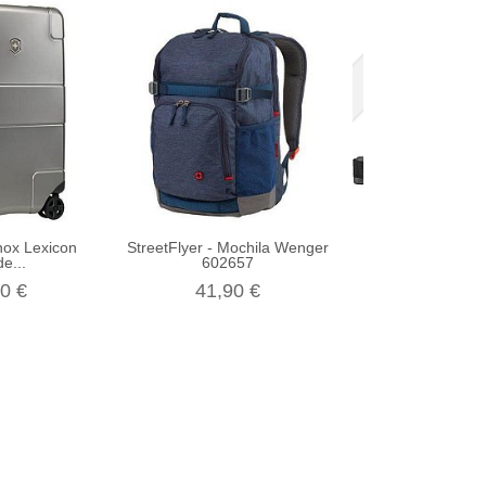
Agotado
nox Lexicon
StreetFlyer - Mochila Wenger
Portafolio Victor
e...
602657
para..
0 €
41,90 €
310,00