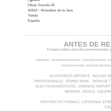
Olivar Grande 45
45662 - Alcaudete de la Jara
Toledo
España
ANTES DE RE
Compra online artículos promocionales y 
camiseta
camiseta-economica
camiseta-hombre
ca
mochilas-wenger
porterias aluminio
ACCESORIOS DEPORTE
BOLSAS D
PROFESIONALES
POWER BANK
ROPA DE 
ELECTRODOMÉSTICOS
CÁMARAS DEPORT
WENGER
NOVUS
EQUIPA
HISTORIA VICTORINOX
LINTERNAS STR
TO