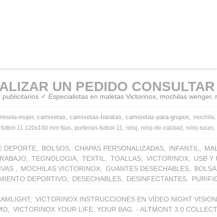
ALIZAR UN PEDIDO CONSULTAR
publicitarios ✓ Especialistas en maletas Victorinox, mochilas wenger,
camisetas
camisetas-baratas
camisetas-para-grupos
miseta-mujer
mochila
 futbol 11 120x100 mm fijas
porterias-futbol-11
reloj
reloj-de-calidad
reloj-suizo
E DEPORTE
BOLSOS
CHAPAS PERSONALIZADAS
INFANTIL
MA
TRABAJO
TEGNOLOGIA
TEXTIL
TOALLAS
VICTORINOX
USB Y
IVAS
MOCHILAS VICTORINOX
GUANTES DESECHABLES
BOLSA
MIENTO DEPORTIVO
DESECHABLES
DESINFECTANTES
PURIF
EAMLIGHT
VICTORINOX INSTRUCCIONES EN VÍDEO NIGHT VISION
MO
VICTORINOX YOUR LIFE. YOUR BAG. - ALTMONT 3.0 COLLEC