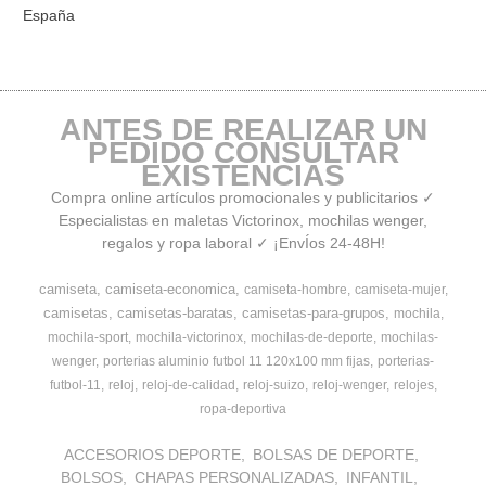
España
ANTES DE REALIZAR UN
PEDIDO CONSULTAR
EXISTENCIAS
Compra online artículos promocionales y publicitarios ✓
Especialistas en maletas Victorinox, mochilas wenger,
regalos y ropa laboral ✓ ¡EnvÍos 24-48H!
camiseta
camiseta-economica
camiseta-hombre
camiseta-mujer
camisetas
camisetas-baratas
camisetas-para-grupos
mochila
mochila-sport
mochila-victorinox
mochilas-de-deporte
mochilas-
wenger
porterias aluminio futbol 11 120x100 mm fijas
porterias-
futbol-11
reloj
reloj-de-calidad
reloj-suizo
reloj-wenger
relojes
ropa-deportiva
ACCESORIOS DEPORTE
BOLSAS DE DEPORTE
BOLSOS
CHAPAS PERSONALIZADAS
INFANTIL