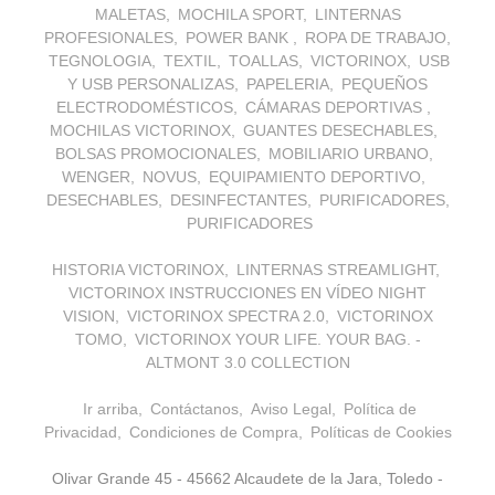
MALETAS
MOCHILA SPORT
LINTERNAS
PROFESIONALES
POWER BANK
ROPA DE TRABAJO
TEGNOLOGIA
TEXTIL
TOALLAS
VICTORINOX
USB
Y USB PERSONALIZAS
PAPELERIA
PEQUEÑOS
ELECTRODOMÉSTICOS
CÁMARAS DEPORTIVAS
MOCHILAS VICTORINOX
GUANTES DESECHABLES
BOLSAS PROMOCIONALES
MOBILIARIO URBANO
WENGER
NOVUS
EQUIPAMIENTO DEPORTIVO
DESECHABLES
DESINFECTANTES
PURIFICADORES
PURIFICADORES
HISTORIA VICTORINOX
LINTERNAS STREAMLIGHT
VICTORINOX INSTRUCCIONES EN VÍDEO NIGHT
VISION
VICTORINOX SPECTRA 2.0
VICTORINOX
TOMO
VICTORINOX YOUR LIFE. YOUR BAG. -
ALTMONT 3.0 COLLECTION
Ir arriba
Contáctanos
Aviso Legal
Política de
Privacidad
Condiciones de Compra
Políticas de Cookies
Olivar Grande 45 - 45662 Alcaudete de la Jara, Toledo -