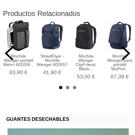
Productos Relacionados
Mochila
StreetFlyer -
Mochila
Mochila
Wenger portátil
Mochila
Wenger
Wenger para
Metro 601058...
Wenger 602657
CityFriend,
portátil
Black...
SkyPort...
83,90 €
41,90 €
53,00 €
67,39 €
GUANTES DESECHABLES