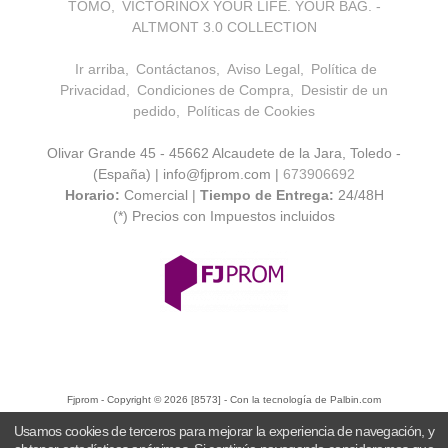
TOMO
VICTORINOX YOUR LIFE. YOUR BAG. -
ALTMONT 3.0 COLLECTION
Ir arriba
Contáctanos
Aviso Legal
Política de
Privacidad
Condiciones de Compra
Desistir de un
pedido
Políticas de Cookies
Olivar Grande 45 - 45662 Alcaudete de la Jara, Toledo -
(España) | info@fjprom.com |
673906692
Horario:
Comercial |
Tiempo de Entrega:
24/48H
(*) Precios con Impuestos incluidos
Fjprom
- Copyright © 2026 [8573] - Con la tecnología de Palbin.com
Usamos cookies de terceros para mejorar la experiencia de navegación, y