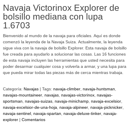
Navaja Victorinox Explorer de
bolsillo mediana con lupa
1.6703
Bienvenido al mundo de la navaja para oficiales. Aquí es donde
comenzó la leyenda de la Navaja Suiza. Actualmente, la leyenda
sigue viva con la navaja de bolsillo Explorer. Esta navaja de bolsillo
fue creada para ayudarlo a solucionar las cosas. Las 16 funciones
de esta navaja incluyen las herramientas que usted necesita para
poder desarmar cualquier cosa y volverla a armar, y una lupa para
que pueda mirar todas las piezas más de cerca mientras trabaja.
Categoría:
Navajas
|
Tags:
navaja-climber
navaja-huntsman
navajas-mountaineer
navajas
navajas-victorinox
navajas-
sportsman
navajas-suizas
navaja-minichamp
navaja-excelsior
navaja-excelsior-de-una-hoja
navaja-alpineer
navaja-picknicker
navaja-sentinel
navaja-spartan
navaja-deluxe-tinker
navaja-
explorer
|
Comentarios