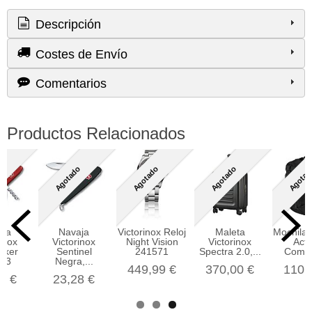
Descripción
Costes de Envío
Comentarios
Productos Relacionados
o
Agotado
Agotado
Agotado
Agotad
aja
Navaja
Victorinox Reloj
Maleta
Mochila 
rinox
Victorinox
Night Vision
Victorinox
Acti
icker
Sentinel
241571
Spectra 2.0,...
Compa
353
Negra,...
449,99 €
370,00 €
110,
0 €
23,28 €