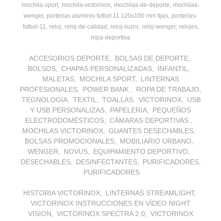
mochila-sport
mochila-victorinox
mochilas-de-deporte
mochilas-
wenger
porterias aluminio futbol 11 120x100 mm fijas
porterias-
futbol-11
reloj
reloj-de-calidad
reloj-suizo
reloj-wenger
relojes
ropa-deportiva
ACCESORIOS DEPORTE
BOLSAS DE DEPORTE
BOLSOS
CHAPAS PERSONALIZADAS
INFANTIL
MALETAS
MOCHILA SPORT
LINTERNAS
PROFESIONALES
POWER BANK
ROPA DE TRABAJO
TEGNOLOGIA
TEXTIL
TOALLAS
VICTORINOX
USB
Y USB PERSONALIZAS
PAPELERIA
PEQUEÑOS
ELECTRODOMÉSTICOS
CÁMARAS DEPORTIVAS
MOCHILAS VICTORINOX
GUANTES DESECHABLES
BOLSAS PROMOCIONALES
MOBILIARIO URBANO
WENGER
NOVUS
EQUIPAMIENTO DEPORTIVO
DESECHABLES
DESINFECTANTES
PURIFICADORES
PURIFICADORES
HISTORIA VICTORINOX
LINTERNAS STREAMLIGHT
VICTORINOX INSTRUCCIONES EN VÍDEO NIGHT
VISION
VICTORINOX SPECTRA 2.0
VICTORINOX