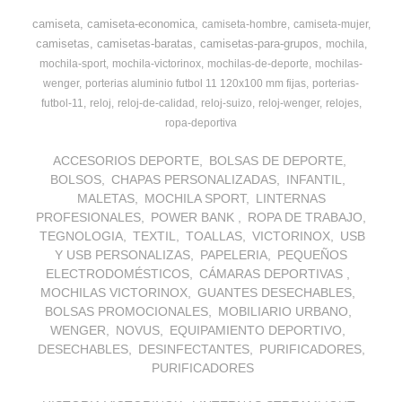
camiseta
camiseta-economica
camiseta-hombre
camiseta-mujer
camisetas
camisetas-baratas
camisetas-para-grupos
mochila
mochila-sport
mochila-victorinox
mochilas-de-deporte
mochilas-
wenger
porterias aluminio futbol 11 120x100 mm fijas
porterias-
futbol-11
reloj
reloj-de-calidad
reloj-suizo
reloj-wenger
relojes
ropa-deportiva
ACCESORIOS DEPORTE
BOLSAS DE DEPORTE
BOLSOS
CHAPAS PERSONALIZADAS
INFANTIL
MALETAS
MOCHILA SPORT
LINTERNAS
PROFESIONALES
POWER BANK
ROPA DE TRABAJO
TEGNOLOGIA
TEXTIL
TOALLAS
VICTORINOX
USB
Y USB PERSONALIZAS
PAPELERIA
PEQUEÑOS
ELECTRODOMÉSTICOS
CÁMARAS DEPORTIVAS
MOCHILAS VICTORINOX
GUANTES DESECHABLES
BOLSAS PROMOCIONALES
MOBILIARIO URBANO
WENGER
NOVUS
EQUIPAMIENTO DEPORTIVO
DESECHABLES
DESINFECTANTES
PURIFICADORES
PURIFICADORES