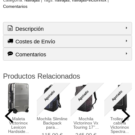
Categoría:
Navajas
|
Tags:
navajas
navajas-victorinox
|
Comentarios
Descripción
Costes de Envío
Comentarios
Productos Relacionados
Agotado
Agotado
Agotado
Maleta
Mochila Slimline
Mochila
Trolley de
Victorinox
Backpack
Victorinox Vx
cabina
Lexicon
para...
Touring 17''...
Victorinox
Hardside...
Spectra...
115,00 €
245,00 €