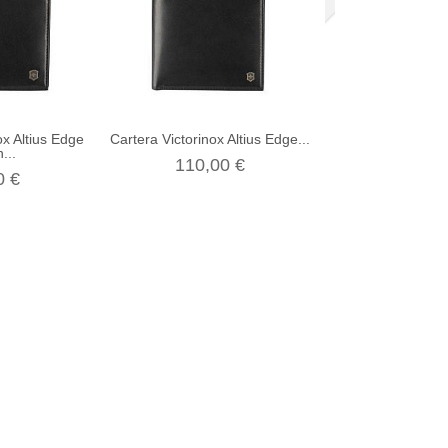
ox Altius Edge
Cartera Victorinox Altius Edge...
Mochila Victorin
...
para..
110,00 €
0 €
295,00