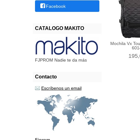
Facebook
CATALOGO MAKITO
Mochila Vx To
601
195,
FJPROM Nadie te da más
Contacto
Escríbenos un email
Fjprom