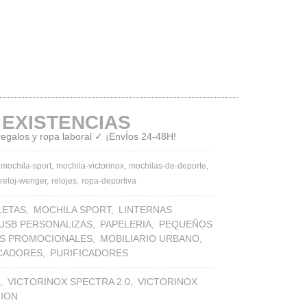
 EXISTENCIAS
 regalos y ropa laboral ✓ ¡EnvÍos 24-48H!
mochila-sport
mochila-victorinox
mochilas-de-deporte
reloj-wenger
relojes
ropa-deportiva
LETAS
MOCHILA SPORT
LINTERNAS
 USB PERSONALIZAS
PAPELERIA
PEQUEÑOS
S PROMOCIONALES
MOBILIARIO URBANO
ICADORES
PURIFICADORES
VICTORINOX SPECTRA 2.0
VICTORINOX
TION