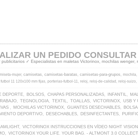
ALIZAR UN PEDIDO CONSULTAR
publicitarios ✓ Especialistas en maletas Victorinox, mochilas wenger,
camisetas
camisetas-baratas
camisetas-para-grupos
miseta-mujer
mochila
 futbol 11 120x100 mm fijas
porterias-futbol-11
reloj
reloj-de-calidad
reloj-suizo
E DEPORTE
BOLSOS
CHAPAS PERSONALIZADAS
INFANTIL
MA
TRABAJO
TEGNOLOGIA
TEXTIL
TOALLAS
VICTORINOX
USB Y
IVAS
MOCHILAS VICTORINOX
GUANTES DESECHABLES
BOLSA
MIENTO DEPORTIVO
DESECHABLES
DESINFECTANTES
PURIF
EAMLIGHT
VICTORINOX INSTRUCCIONES EN VÍDEO NIGHT VISION
MO
VICTORINOX YOUR LIFE. YOUR BAG. - ALTMONT 3.0 COLLEC