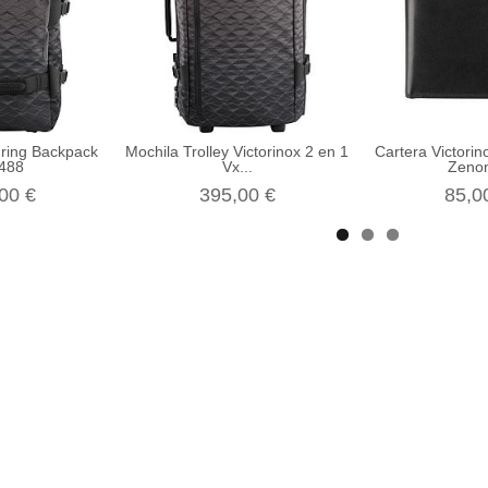
uring Backpack
Mochila Trolley Victorinox 2 en 1
Cartera Victorin
488
Vx...
Zenon
00 €
395,00 €
85,0