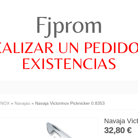
Fjprom
EALIZAR UN PEDID
EXISTENCIAS
INOX
»
Navajas
»
Navaja Victorinox Picknicker 0.8353
Navaja Vict
32,80 €