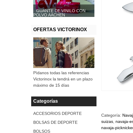
GUANTE DE VINILO CON
GUANTE DE VINILO SIN
POLVO AACHEN
POLVO, AACHEN
OFERTAS VICTORINOX
Pídanos todas las referencias
Victorinox la tendrá en un plazo
máximo de 15 días
Categorías
ACCESORIOS DEPORTE
Categoría:
Nava
suizas
navaja-e
BOLSAS DE DEPORTE
navaja-picknicke
BOLSOS