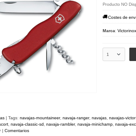
Producto NO Dis
Costes de env
Marca
:
Victorino
jas
|
Tags:
navajas-mountaineer
navaja-ranger
navajas
navajas-victor
scort
navaja-classic-sd
navaja-rambler
navaja-minichamp
navaja-exc
r
|
Comentarios