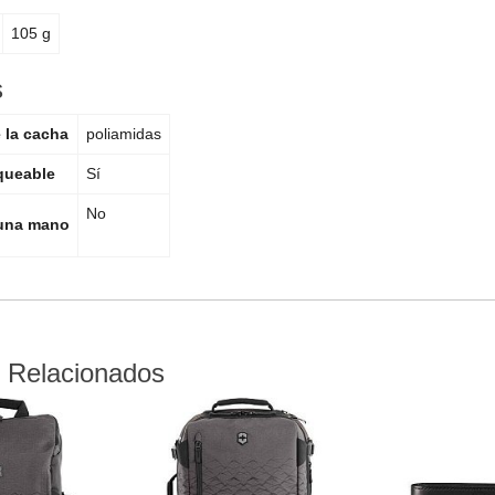
105 g
s
e la cacha
poliamidas
queable
Sí
No
 una mano
 Relacionados