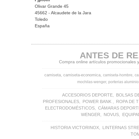
Olivar Grande 45
45662 - Alcaudete de la Jara
Toledo
España
ANTES DE RE
Compra online artículos promocionales y 
camiseta
camiseta-economica
camiseta-hombre
ca
mochilas-wenger
porterias aluminio
ACCESORIOS DEPORTE
BOLSAS D
PROFESIONALES
POWER BANK
ROPA DE 
ELECTRODOMÉSTICOS
CÁMARAS DEPORT
WENGER
NOVUS
EQUIPA
HISTORIA VICTORINOX
LINTERNAS STR
TO