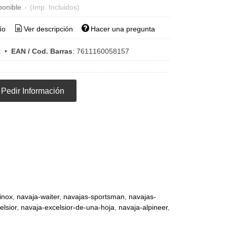
ponible
-
(Imp. Incluidos)
ío
Ver descripción
Hacer una pregunta
x
•
EAN / Cod. Barras
:
7611160058157
Pedir Información
inox
navaja-waiter
navajas-sportsman
navajas-
elsior
navaja-excelsior-de-una-hoja
navaja-alpineer