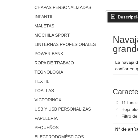
CHAPAS PERSONALIZADAS
INFANTIL
Descripc
MALETAS
MOCHILA SPORT
Navaja
LINTERNAS PROFESIONALES
grand
POWER BANK
La navaja d
ROPA DE TRABAJO
confiar en 
TEGNOLOGIA
TEXTIL
Caracte
TOALLAS
VICTORINOX
11 funci
USB Y USB PERSONALIZAS
Hoja bl
Filtro d
PAPELERIA
PEQUEÑOS
N° de artíc
ELECTRODOMÉSTICOS