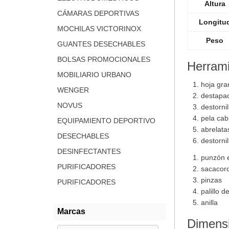
Altura
CÁMARAS DEPORTIVAS
Longitu
MOCHILAS VICTORINOX
Peso
GUANTES DESECHABLES
BOLSAS PROMOCIONALES
Herram
MOBILIARIO URBANO
hoja gra
WENGER
destapa
NOVUS
destorni
pela cab
EQUIPAMIENTO DEPORTIVO
abrelata
DESECHABLES
destorni
DESINFECTANTES
punzón 
PURIFICADORES
sacacor
pinzas
PURIFICADORES
palillo d
anilla
Marcas
Dimens