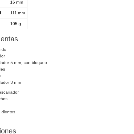
16 mm
d
111 mm
105 g
ientas
nde
dor
llador 5 mm, con bloqueo
les
s
llador 3 mm
escariador
chos
e dientes
iones