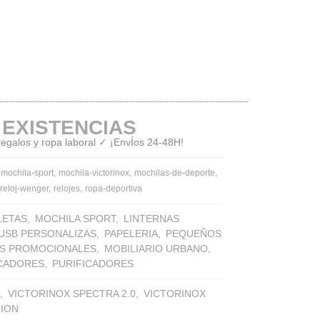
 EXISTENCIAS
 regalos y ropa laboral ✓ ¡EnvÍos 24-48H!
mochila-sport
mochila-victorinox
mochilas-de-deporte
reloj-wenger
relojes
ropa-deportiva
LETAS
MOCHILA SPORT
LINTERNAS
 USB PERSONALIZAS
PAPELERIA
PEQUEÑOS
S PROMOCIONALES
MOBILIARIO URBANO
ICADORES
PURIFICADORES
VICTORINOX SPECTRA 2.0
VICTORINOX
TION