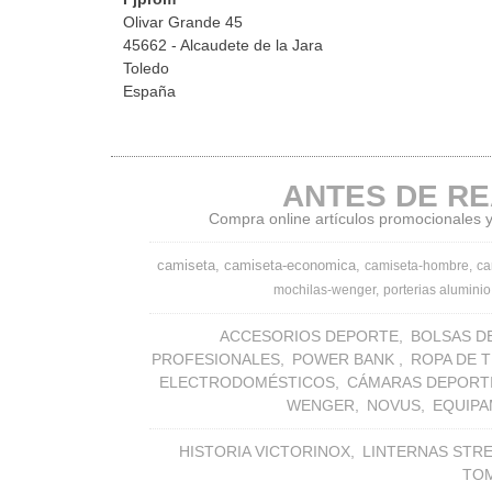
Olivar Grande 45
45662 - Alcaudete de la Jara
Toledo
España
ANTES DE RE
Compra online artículos promocionales y 
camiseta
camiseta-economica
camiseta-hombre
ca
mochilas-wenger
porterias aluminio
ACCESORIOS DEPORTE
BOLSAS D
PROFESIONALES
POWER BANK
ROPA DE 
ELECTRODOMÉSTICOS
CÁMARAS DEPORT
WENGER
NOVUS
EQUIPA
HISTORIA VICTORINOX
LINTERNAS STR
TO