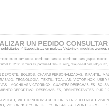
ALIZAR UN PEDIDO CONSULTAR
publicitarios ✓ Especialistas en maletas Victorinox, mochilas wenger,
camisetas
camisetas-baratas
camisetas-para-grupos
miseta-mujer
mochila
 futbol 11 120x100 mm fijas
porterias-futbol-11
reloj
reloj-de-calidad
reloj-suizo
E DEPORTE
BOLSOS
CHAPAS PERSONALIZADAS
INFANTIL
MA
TRABAJO
TEGNOLOGIA
TEXTIL
TOALLAS
VICTORINOX
USB Y
IVAS
MOCHILAS VICTORINOX
GUANTES DESECHABLES
BOLSA
MIENTO DEPORTIVO
DESECHABLES
DESINFECTANTES
PURIF
EAMLIGHT
VICTORINOX INSTRUCCIONES EN VÍDEO NIGHT VISION
MO
VICTORINOX YOUR LIFE. YOUR BAG. - ALTMONT 3.0 COLLEC