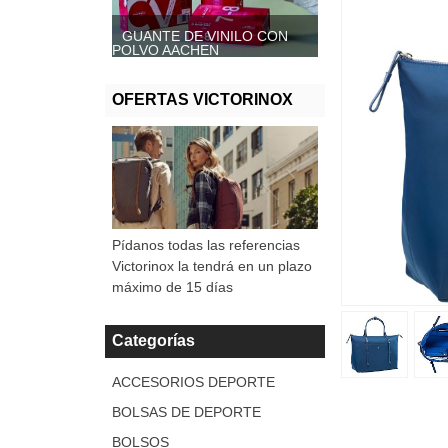
GUANTE DE VINILO CON
GUANTE DE VINILO SIN
POLVO AACHEN
POLVO, AACHEN
OFERTAS VICTORINOX
Pídanos todas las referencias
Victorinox la tendrá en un plazo
máximo de 15 días
Categorías
ACCESORIOS DEPORTE
BOLSAS DE DEPORTE
BOLSOS