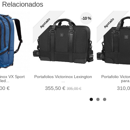
 Relacionados
-10 %
Agotado
Agotado
rinox VX Sport
Portafolios Victorinox Lexington
Portafolio Victo
ed...
...
para.
00 €
355,50 €
310,0
395,00 €