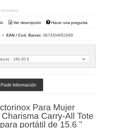
 Incluidos)
ío
Ver descripción
Hacer una pregunta
x
•
EAN / Cod. Barras
:
0674204051689
Pedir Información
ictorinox Para Mujer
, Charisma Carry-All Tote
ara portátil de 15.6 "