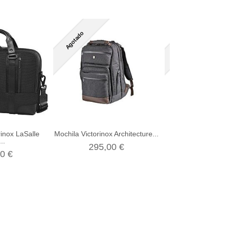
Agotado
Agotado
rinox LaSalle
Mochila Victorinox Architecture...
Bandolera Archite
..
Wilson.
295,00 €
0 €
160,00