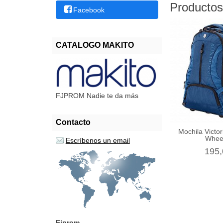
Productos
Facebook
CATALOGO MAKITO
FJPROM Nadie te da más
Contacto
Mochila Victo
Wheel
Escríbenos un email
195,
Fjprom