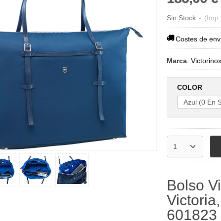
Sin Stock
-
(Imp.
Costes de env
Marca
:
Victorino
COLOR
Bolso V
Victoria
601823 p