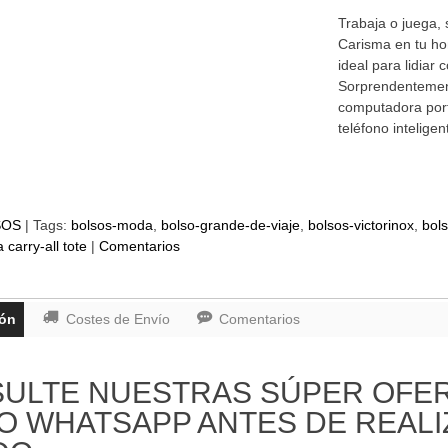
Trabaja o juega,
Carisma en tu ho
ideal para lidiar
Sorprendentement
computadora port
teléfono intelige
SOS
|
Tags:
bolsos-moda
bolso-grande-de-viaje
bolsos-victorinox
bol
 carry-all tote
|
Comentarios
ión
Costes de Envío
Comentarios
ULTE NUESTRAS SÚPER OFERT
 O WHATSAPP ANTES DE REAL