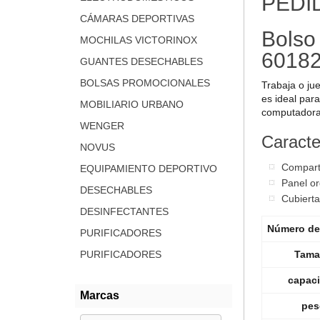
PEDI
CÁMARAS DEPORTIVAS
Bolso 
MOCHILAS VICTORINOX
601823
GUANTES DESECHABLES
BOLSAS PROMOCIONALES
Trabaja o ju
es ideal par
MOBILIARIO URBANO
computadora 
WENGER
Caracter
NOVUS
Comparti
EQUIPAMIENTO DEPORTIVO
Panel or
DESECHABLES
Cubierta
DESINFECTANTES
Número de 
PURIFICADORES
Tama
PURIFICADORES
capac
Marcas
pes