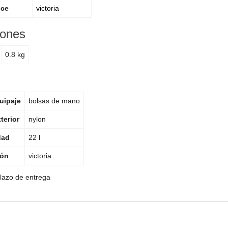
nce
victoria
iones
0.8 kg
uipaje
bolsas de mano
terior
nylon
dad
22 l
ión
victoria
plazo de entrega