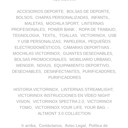
ACCESORIOS DEPORTE
BOLSAS DE DEPORTE
BOLSOS
CHAPAS PERSONALIZADAS
INFANTIL
MALETAS
MOCHILA SPORT
LINTERNAS
PROFESIONALES
POWER BANK
ROPA DE TRABAJO
TEGNOLOGIA
TEXTIL
TOALLAS
VICTORINOX
USB
Y USB PERSONALIZAS
PAPELERIA
PEQUEÑOS
ELECTRODOMÉSTICOS
CÁMARAS DEPORTIVAS
MOCHILAS VICTORINOX
GUANTES DESECHABLES
BOLSAS PROMOCIONALES
MOBILIARIO URBANO
WENGER
NOVUS
EQUIPAMIENTO DEPORTIVO
DESECHABLES
DESINFECTANTES
PURIFICADORES
PURIFICADORES
HISTORIA VICTORINOX
LINTERNAS STREAMLIGHT
VICTORINOX INSTRUCCIONES EN VÍDEO NIGHT
VISION
VICTORINOX SPECTRA 2.0
VICTORINOX
TOMO
VICTORINOX YOUR LIFE. YOUR BAG. -
ALTMONT 3.0 COLLECTION
Ir arriba
Contáctanos
Aviso Legal
Política de