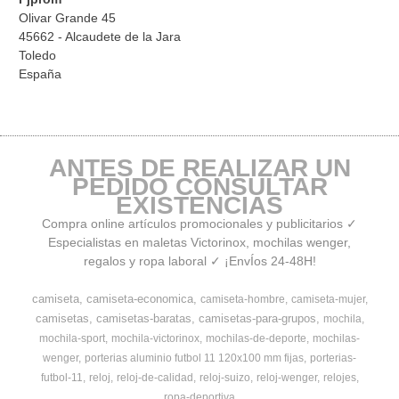
Olivar Grande 45
45662 - Alcaudete de la Jara
Toledo
España
ANTES DE REALIZAR UN
PEDIDO CONSULTAR
EXISTENCIAS
Compra online artículos promocionales y publicitarios ✓
Especialistas en maletas Victorinox, mochilas wenger,
regalos y ropa laboral ✓ ¡EnvÍos 24-48H!
camiseta
camiseta-economica
camiseta-hombre
camiseta-mujer
camisetas
camisetas-baratas
camisetas-para-grupos
mochila
mochila-sport
mochila-victorinox
mochilas-de-deporte
mochilas-
wenger
porterias aluminio futbol 11 120x100 mm fijas
porterias-
futbol-11
reloj
reloj-de-calidad
reloj-suizo
reloj-wenger
relojes
ropa-deportiva