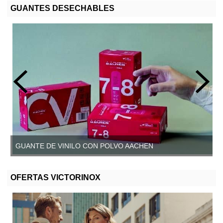
GUANTES DESECHABLES
GUANTE DE VINILO CON POLVO AACHEN
GUANTE DE VINILO SIN POLVO, AACHEN
OFERTAS VICTORINOX