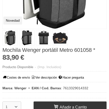
Novedad
Mochila Wenger portátil Metro 601058 *
83,90 €
Producto Disponible
-
(Imp. Incluidos)
Costes de envío
Ver descripción
Hacer pregunta
Marca
:
Wenger
•
EAN / Cod. Barras
:
7613329014332
Añadir a Carrito