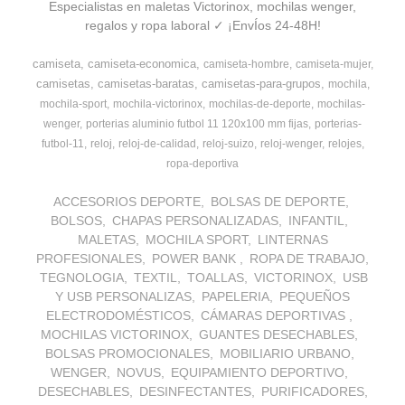
Especialistas en maletas Victorinox, mochilas wenger,
regalos y ropa laboral ✓ ¡EnvÍos 24-48H!
camiseta
camiseta-economica
camiseta-hombre
camiseta-mujer
camisetas
camisetas-baratas
camisetas-para-grupos
mochila
mochila-sport
mochila-victorinox
mochilas-de-deporte
mochilas-
wenger
porterias aluminio futbol 11 120x100 mm fijas
porterias-
futbol-11
reloj
reloj-de-calidad
reloj-suizo
reloj-wenger
relojes
ropa-deportiva
ACCESORIOS DEPORTE
BOLSAS DE DEPORTE
BOLSOS
CHAPAS PERSONALIZADAS
INFANTIL
MALETAS
MOCHILA SPORT
LINTERNAS
PROFESIONALES
POWER BANK
ROPA DE TRABAJO
TEGNOLOGIA
TEXTIL
TOALLAS
VICTORINOX
USB
Y USB PERSONALIZAS
PAPELERIA
PEQUEÑOS
ELECTRODOMÉSTICOS
CÁMARAS DEPORTIVAS
MOCHILAS VICTORINOX
GUANTES DESECHABLES
BOLSAS PROMOCIONALES
MOBILIARIO URBANO
WENGER
NOVUS
EQUIPAMIENTO DEPORTIVO
DESECHABLES
DESINFECTANTES
PURIFICADORES