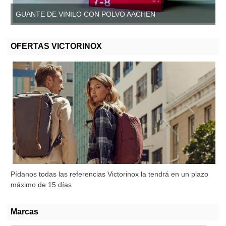
GUANTE DE VINILO CON POLVO AACHEN
GUANTE DE VINILO SIN POLVO, AACHEN
OFERTAS VICTORINOX
Pídanos todas las referencias Victorinox la tendrá en un plazo
máximo de 15 días
Marcas