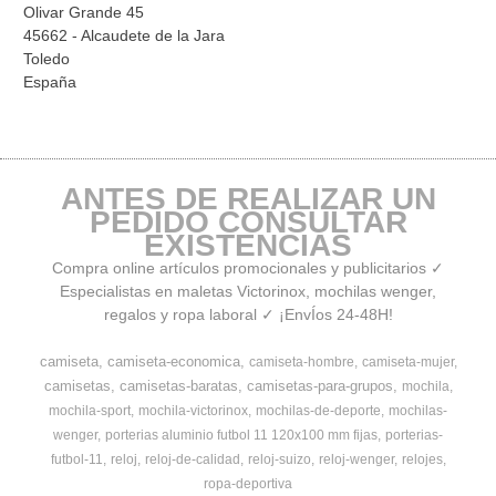
Olivar Grande 45
45662 - Alcaudete de la Jara
Toledo
España
ANTES DE REALIZAR UN
PEDIDO CONSULTAR
EXISTENCIAS
Compra online artículos promocionales y publicitarios ✓
Especialistas en maletas Victorinox, mochilas wenger,
regalos y ropa laboral ✓ ¡EnvÍos 24-48H!
camiseta
camiseta-economica
camiseta-hombre
camiseta-mujer
camisetas
camisetas-baratas
camisetas-para-grupos
mochila
mochila-sport
mochila-victorinox
mochilas-de-deporte
mochilas-
wenger
porterias aluminio futbol 11 120x100 mm fijas
porterias-
futbol-11
reloj
reloj-de-calidad
reloj-suizo
reloj-wenger
relojes
ropa-deportiva