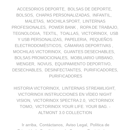
ACCESORIOS DEPORTE
BOLSAS DE DEPORTE
BOLSOS
CHAPAS PERSONALIZADAS
INFANTIL
MALETAS
MOCHILA SPORT
LINTERNAS
PROFESIONALES
POWER BANK
ROPA DE TRABAJO
TEGNOLOGIA
TEXTIL
TOALLAS
VICTORINOX
USB
Y USB PERSONALIZAS
PAPELERIA
PEQUEÑOS
ELECTRODOMÉSTICOS
CÁMARAS DEPORTIVAS
MOCHILAS VICTORINOX
GUANTES DESECHABLES
BOLSAS PROMOCIONALES
MOBILIARIO URBANO
WENGER
NOVUS
EQUIPAMIENTO DEPORTIVO
DESECHABLES
DESINFECTANTES
PURIFICADORES
PURIFICADORES
HISTORIA VICTORINOX
LINTERNAS STREAMLIGHT
VICTORINOX INSTRUCCIONES EN VÍDEO NIGHT
VISION
VICTORINOX SPECTRA 2.0
VICTORINOX
TOMO
VICTORINOX YOUR LIFE. YOUR BAG. -
ALTMONT 3.0 COLLECTION
Ir arriba
Contáctanos
Aviso Legal
Política de