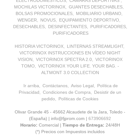
ELECTRODOMÉSTICOS
CÁMARAS DEPORTIVAS
MOCHILAS VICTORINOX
GUANTES DESECHABLES
BOLSAS PROMOCIONALES
MOBILIARIO URBANO
WENGER
NOVUS
EQUIPAMIENTO DEPORTIVO
DESECHABLES
DESINFECTANTES
PURIFICADORES
PURIFICADORES
HISTORIA VICTORINOX
LINTERNAS STREAMLIGHT
VICTORINOX INSTRUCCIONES EN VÍDEO NIGHT
VISION
VICTORINOX SPECTRA 2.0
VICTORINOX
TOMO
VICTORINOX YOUR LIFE. YOUR BAG. -
ALTMONT 3.0 COLLECTION
Ir arriba
Contáctanos
Aviso Legal
Política de
Privacidad
Condiciones de Compra
Desistir de un
pedido
Políticas de Cookies
Olivar Grande 45 - 45662 Alcaudete de la Jara, Toledo -
(España) | info@fjprom.com |
673906692
Horario:
Comercial |
Tiempo de Entrega:
24/48H
(*) Precios con Impuestos incluidos