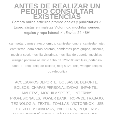
ANTES DE REALIZAR UN
PEDIDO CONSULTAR
EXISTENCIAS
Compra online artículos promocionales y publicitarios ✓
Especialistas en maletas Victorinox, mochilas wenger,
regalos y ropa laboral ✓ ¡EnvÍos 24-48H!
camiseta
camiseta-economica
camiseta-hombre
camiseta-mujer
camisetas
camisetas-baratas
camisetas-para-grupos
mochila
mochila-sport
mochila-victorinox
mochilas-de-deporte
mochilas-
wenger
porterias aluminio futbol 11 120x100 mm fijas
porterias-
futbol-11
reloj
reloj-de-calidad
reloj-suizo
reloj-wenger
relojes
ropa-deportiva
ACCESORIOS DEPORTE
BOLSAS DE DEPORTE
BOLSOS
CHAPAS PERSONALIZADAS
INFANTIL
MALETAS
MOCHILA SPORT
LINTERNAS
PROFESIONALES
POWER BANK
ROPA DE TRABAJO
TEGNOLOGIA
TEXTIL
TOALLAS
VICTORINOX
USB
Y USB PERSONALIZAS
PAPELERIA
PEQUEÑOS