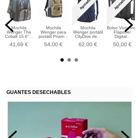
Agotado
Agotado
Mochila
Mochila
Mochila
Bolso Victorinox
Wenger The
Wenger para
Wenger portátil
Flapover
Cobalt 15.6"...
portátil Priam...
CityDive de...
Digital...
41,69 €
54,00 €
62,00 €
50,00 €
GUANTES DESECHABLES