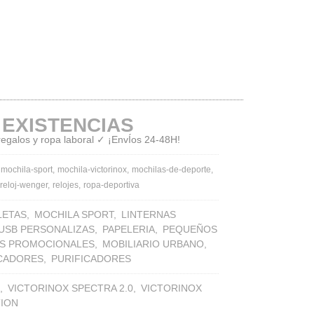
 EXISTENCIAS
 regalos y ropa laboral ✓ ¡EnvÍos 24-48H!
mochila-sport
mochila-victorinox
mochilas-de-deporte
reloj-wenger
relojes
ropa-deportiva
LETAS
MOCHILA SPORT
LINTERNAS
 USB PERSONALIZAS
PAPELERIA
PEQUEÑOS
S PROMOCIONALES
MOBILIARIO URBANO
ICADORES
PURIFICADORES
VICTORINOX SPECTRA 2.0
VICTORINOX
TION