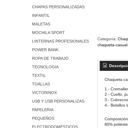
CHAPAS PERSONALIZADAS
INFANTIL
MALETAS
MOCHILA SPORT
Categoría:
Chaq
LINTERNAS PROFESIONALES
chaqueta-casual
POWER BANK
ROPA DE TRABAJO
Descripc
TEGNOLOGIA
TEXTIL
Chaqueta cas
TOALLAS
1.- Cremaller
VICTORINOX
2.- Cuello, 
3.- Cubrecost
USB Y USB PERSONALIZAS
4.- Bolsillos 
PAPELERIA
PEQUEÑOS
Composición
80% poliéste
ELECTRODOMÉSTICOS