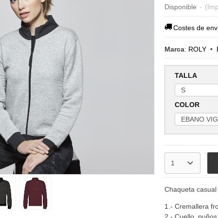
Disponible
-
(Imp
Costes de env
Marca
:
ROLY
•
TALLA
COLOR
Chaqueta casual 
1.- Cremallera fro
2.- Cuello, puños