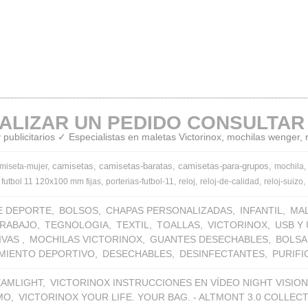
ALIZAR UN PEDIDO CONSULTAR
publicitarios ✓ Especialistas en maletas Victorinox, mochilas wenger,
camisetas
camisetas-baratas
camisetas-para-grupos
miseta-mujer
mochila
 futbol 11 120x100 mm fijas
porterias-futbol-11
reloj
reloj-de-calidad
reloj-suizo
E DEPORTE
BOLSOS
CHAPAS PERSONALIZADAS
INFANTIL
MA
TRABAJO
TEGNOLOGIA
TEXTIL
TOALLAS
VICTORINOX
USB Y
IVAS
MOCHILAS VICTORINOX
GUANTES DESECHABLES
BOLSA
MIENTO DEPORTIVO
DESECHABLES
DESINFECTANTES
PURIF
EAMLIGHT
VICTORINOX INSTRUCCIONES EN VÍDEO NIGHT VISION
MO
VICTORINOX YOUR LIFE. YOUR BAG. - ALTMONT 3.0 COLLEC