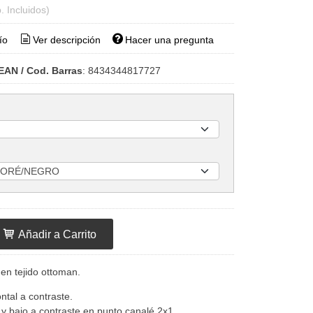
. Incluidos)
ío
Ver descripción
Hacer una pregunta
EAN / Cod. Barras
:
8434344817727
Añadir a Carrito
en tejido ottoman.
ntal a contraste.
 y bajo a contraste en punto canalé 2x1.