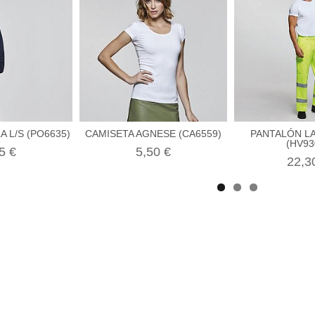
 L/S (PO6635)
CAMISETA AGNESE (CA6559)
PANTALÓN L
(HV93
5 €
5,50 €
22,3