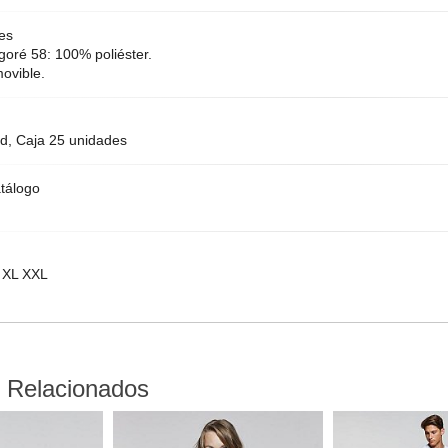
es
igoré 58: 100% poliéster.
movible.
d, Caja 25 unidades
tálogo
 XL XXL
 Relacionados