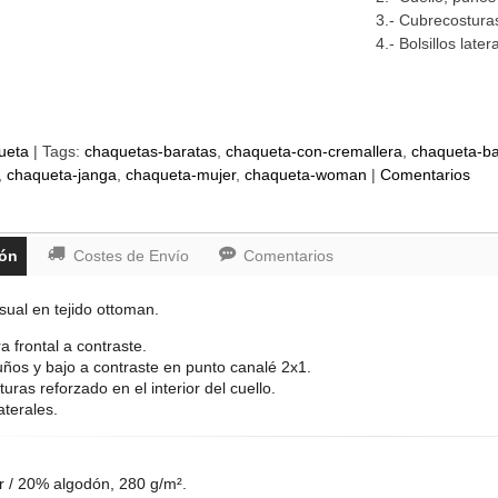
3.- Cubrecosturas
4.- Bolsillos later
ueta
|
Tags:
chaquetas-baratas
chaqueta-con-cremallera
chaqueta-ba
chaqueta-janga
chaqueta-mujer
chaqueta-woman
|
Comentarios
ión
Costes de Envío
Comentarios
ual en tejido ottoman.
a frontal a contraste.
puños y bajo a contraste en punto canalé 2x1.
uras reforzado en el interior del cuello.
laterales.
r / 20% algodón, 280 g/m².