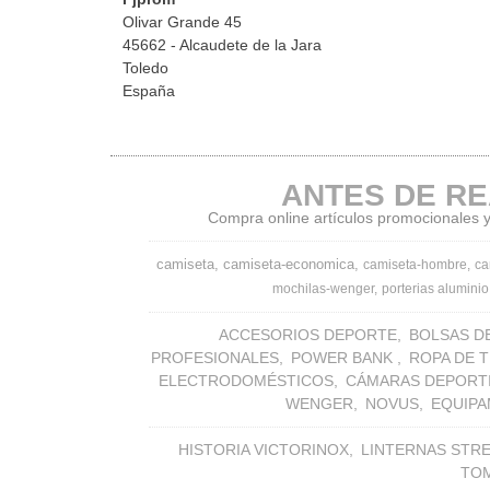
Olivar Grande 45
45662 - Alcaudete de la Jara
Toledo
España
ANTES DE RE
Compra online artículos promocionales y 
camiseta
camiseta-economica
camiseta-hombre
ca
mochilas-wenger
porterias aluminio
ACCESORIOS DEPORTE
BOLSAS D
PROFESIONALES
POWER BANK
ROPA DE 
ELECTRODOMÉSTICOS
CÁMARAS DEPORT
WENGER
NOVUS
EQUIPA
HISTORIA VICTORINOX
LINTERNAS STR
TO