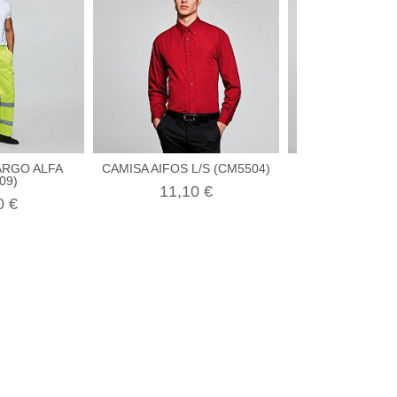
ARGO ALFA
CAMISA AIFOS L/S (CM5504)
CAMISETA SHA
09)
(CA667
11,10 €
0 €
5,70 