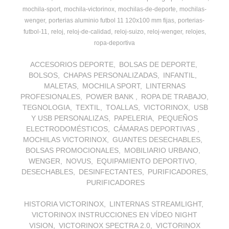
mochila-sport
mochila-victorinox
mochilas-de-deporte
mochilas-
wenger
porterias aluminio futbol 11 120x100 mm fijas
porterias-
futbol-11
reloj
reloj-de-calidad
reloj-suizo
reloj-wenger
relojes
ropa-deportiva
ACCESORIOS DEPORTE
BOLSAS DE DEPORTE
BOLSOS
CHAPAS PERSONALIZADAS
INFANTIL
MALETAS
MOCHILA SPORT
LINTERNAS
PROFESIONALES
POWER BANK
ROPA DE TRABAJO
TEGNOLOGIA
TEXTIL
TOALLAS
VICTORINOX
USB
Y USB PERSONALIZAS
PAPELERIA
PEQUEÑOS
ELECTRODOMÉSTICOS
CÁMARAS DEPORTIVAS
MOCHILAS VICTORINOX
GUANTES DESECHABLES
BOLSAS PROMOCIONALES
MOBILIARIO URBANO
WENGER
NOVUS
EQUIPAMIENTO DEPORTIVO
DESECHABLES
DESINFECTANTES
PURIFICADORES
PURIFICADORES
HISTORIA VICTORINOX
LINTERNAS STREAMLIGHT
VICTORINOX INSTRUCCIONES EN VÍDEO NIGHT
VISION
VICTORINOX SPECTRA 2.0
VICTORINOX