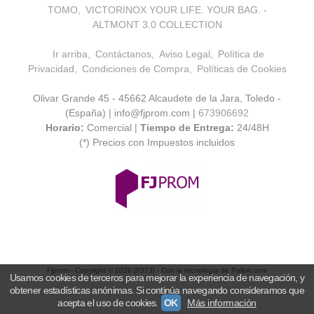
TOMO
VICTORINOX YOUR LIFE. YOUR BAG. -
ALTMONT 3.0 COLLECTION
Ir arriba
Contáctanos
Aviso Legal
Política de
Privacidad
Condiciones de Compra
Políticas de Cookies
Olivar Grande 45 - 45662 Alcaudete de la Jara, Toledo -
(España) | info@fjprom.com |
673906692
Horario:
Comercial |
Tiempo de Entrega:
24/48H
(*) Precios con Impuestos incluidos
Fjprom
- Copyright © 2026 [8573] - Con la tecnología de Palbin.com
Usamos cookies de terceros para mejorar la experiencia de navegación, y
obtener estadísticas anónimas. Si continúa navegando consideramos que
acepta el uso de cookies.
OK
Más información