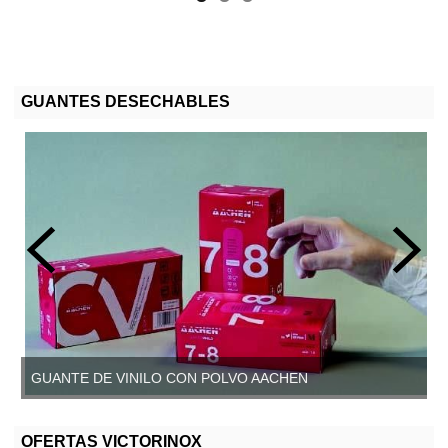
GUANTES DESECHABLES
GUANTE DE VINILO CON POLVO AACHEN
GUANTE DE VINILO SIN POLVO, AACHEN
OFERTAS VICTORINOX