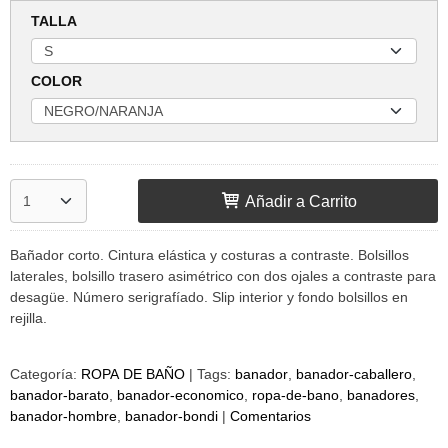
TALLA
COLOR
Añadir a Carrito
Bañador corto. Cintura elástica y costuras a contraste. Bolsillos
laterales, bolsillo trasero asimétrico con dos ojales a contraste para
desagüe. Número serigrafíado. Slip interior y fondo bolsillos en
rejilla.
Categoría:
ROPA DE BAÑO
|
Tags:
banador
banador-caballero
banador-barato
banador-economico
ropa-de-bano
banadores
banador-hombre
banador-bondi
|
Comentarios