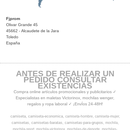
Fjprom
Olivar Grande 45
45662 - Alcaudete de la Jara
Toledo
España
ANTES DE REALIZAR UN
PEDIDO CONSULTAR
EXISTENCIAS
Compra online artículos promocionales y publicitarios ✓
Especialistas en maletas Victorinox, mochilas wenger,
regalos y ropa laboral ✓ ¡EnvÍos 24-48H!
camiseta
camiseta-economica
camiseta-hombre
camiseta-mujer
camisetas
camisetas-baratas
camisetas-para-grupos
mochila
mochila-sport
mochila-victorinox
mochilas-de-deporte
mochilas-