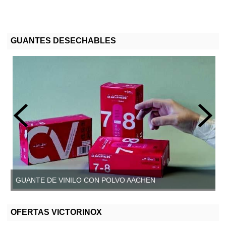
GUANTES DESECHABLES
GUANTE DE VINILO CON POLVO AACHEN
GUANTE DE VINILO SIN POLVO, AACHEN
OFERTAS VICTORINOX