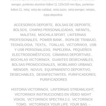
wenger
porterias aluminio futbol 11 120x100 mm fijas
porterias-
futbol-11
reloj
reloj-de-calidad
reloj-suizo
reloj-wenger
relojes
ropa-deportiva
ACCESORIOS DEPORTE
BOLSAS DE DEPORTE
BOLSOS
CHAPAS PERSONALIZADAS
INFANTIL
MALETAS
MOCHILA SPORT
LINTERNAS
PROFESIONALES
POWER BANK
ROPA DE TRABAJO
TEGNOLOGIA
TEXTIL
TOALLAS
VICTORINOX
USB
Y USB PERSONALIZAS
PAPELERIA
PEQUEÑOS
ELECTRODOMÉSTICOS
CÁMARAS DEPORTIVAS
MOCHILAS VICTORINOX
GUANTES DESECHABLES
BOLSAS PROMOCIONALES
MOBILIARIO URBANO
WENGER
NOVUS
EQUIPAMIENTO DEPORTIVO
DESECHABLES
DESINFECTANTES
PURIFICADORES
PURIFICADORES
HISTORIA VICTORINOX
LINTERNAS STREAMLIGHT
VICTORINOX INSTRUCCIONES EN VÍDEO NIGHT
VISION
VICTORINOX SPECTRA 2.0
VICTORINOX
TOMO
VICTORINOX YOUR LIFE. YOUR BAG. -