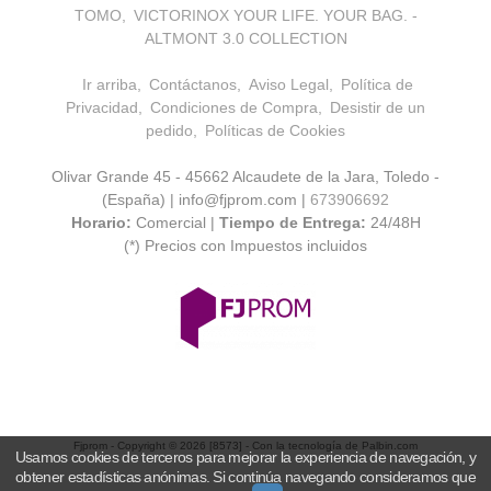
TOMO
VICTORINOX YOUR LIFE. YOUR BAG. -
ALTMONT 3.0 COLLECTION
Ir arriba
Contáctanos
Aviso Legal
Política de
Privacidad
Condiciones de Compra
Desistir de un
pedido
Políticas de Cookies
Olivar Grande 45 - 45662 Alcaudete de la Jara, Toledo -
(España) | info@fjprom.com |
673906692
Horario:
Comercial |
Tiempo de Entrega:
24/48H
(*) Precios con Impuestos incluidos
Fjprom
- Copyright © 2026 [8573] - Con la tecnología de Palbin.com
Usamos cookies de terceros para mejorar la experiencia de navegación, y
obtener estadísticas anónimas. Si continúa navegando consideramos que