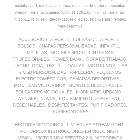
mochila-sport
mochila-victorinox
mochilas-de-deporte
mochilas-
wenger
porterias aluminio futbol 11 120x100 mm fijas
porterias-
futbol-11
reloj
reloj-de-calidad
reloj-suizo
reloj-wenger
relojes
ropa-deportiva
ACCESORIOS DEPORTE
BOLSAS DE DEPORTE
BOLSOS
CHAPAS PERSONALIZADAS
INFANTIL
MALETAS
MOCHILA SPORT
LINTERNAS
PROFESIONALES
POWER BANK
ROPA DE TRABAJO
TEGNOLOGIA
TEXTIL
TOALLAS
VICTORINOX
USB
Y USB PERSONALIZAS
PAPELERIA
PEQUEÑOS
ELECTRODOMÉSTICOS
CÁMARAS DEPORTIVAS
MOCHILAS VICTORINOX
GUANTES DESECHABLES
BOLSAS PROMOCIONALES
MOBILIARIO URBANO
WENGER
NOVUS
EQUIPAMIENTO DEPORTIVO
DESECHABLES
DESINFECTANTES
PURIFICADORES
PURIFICADORES
HISTORIA VICTORINOX
LINTERNAS STREAMLIGHT
VICTORINOX INSTRUCCIONES EN VÍDEO NIGHT
VISION
VICTORINOX SPECTRA 2.0
VICTORINOX