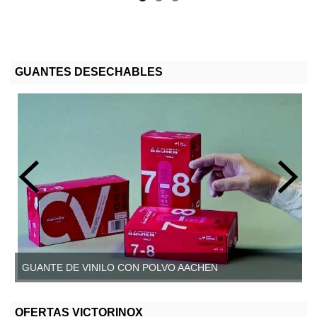
GUANTES DESECHABLES
GUANTE DE VINILO CON POLVO AACHEN
GUANTE DE VINILO SIN POLVO, AACHEN
OFERTAS VICTORINOX