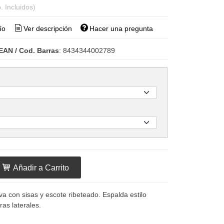
. Incluidos)
ío
Ver descripción
Hacer una pregunta
EAN / Cod. Barras
:
8434344002789
Añadir a Carrito
a con sisas y escote ribeteado. Espalda estilo
as laterales.