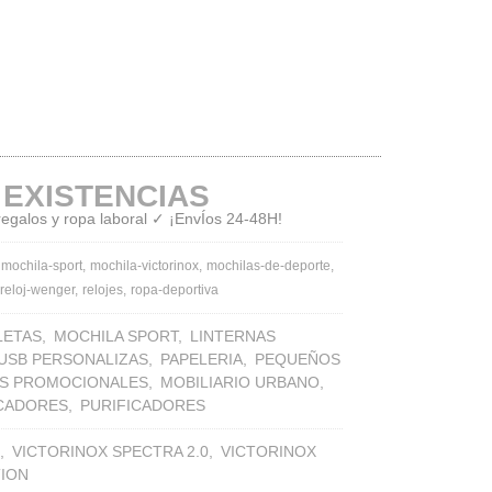
 EXISTENCIAS
 regalos y ropa laboral ✓ ¡EnvÍos 24-48H!
mochila-sport
mochila-victorinox
mochilas-de-deporte
reloj-wenger
relojes
ropa-deportiva
LETAS
MOCHILA SPORT
LINTERNAS
 USB PERSONALIZAS
PAPELERIA
PEQUEÑOS
S PROMOCIONALES
MOBILIARIO URBANO
ICADORES
PURIFICADORES
VICTORINOX SPECTRA 2.0
VICTORINOX
TION