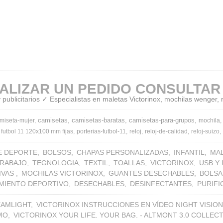
ALIZAR UN PEDIDO CONSULTAR
publicitarios ✓ Especialistas en maletas Victorinox, mochilas wenger,
camisetas
camisetas-baratas
camisetas-para-grupos
miseta-mujer
mochila
 futbol 11 120x100 mm fijas
porterias-futbol-11
reloj
reloj-de-calidad
reloj-suizo
E DEPORTE
BOLSOS
CHAPAS PERSONALIZADAS
INFANTIL
MA
TRABAJO
TEGNOLOGIA
TEXTIL
TOALLAS
VICTORINOX
USB Y
IVAS
MOCHILAS VICTORINOX
GUANTES DESECHABLES
BOLSA
MIENTO DEPORTIVO
DESECHABLES
DESINFECTANTES
PURIF
EAMLIGHT
VICTORINOX INSTRUCCIONES EN VÍDEO NIGHT VISION
MO
VICTORINOX YOUR LIFE. YOUR BAG. - ALTMONT 3.0 COLLEC