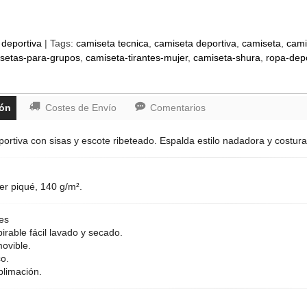
deportiva
|
Tags:
camiseta tecnica
camiseta deportiva
camiseta
cami
setas-para-grupos
camiseta-tirantes-mujer
camiseta-shura
ropa-depo
ión
Costes de Envío
Comentarios
ortiva con sisas y escote ribeteado. Espalda estilo nadadora y costuras
er piqué, 140 g/m².
es
pirable fácil lavado y secado.
movible.
co.
blimación.