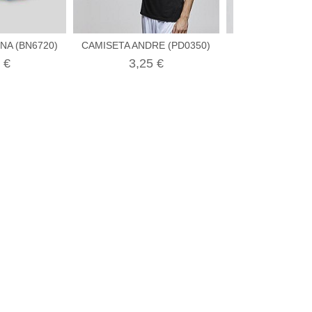
A (BN6720)
CAMISETA ANDRE (PD0350)
GORRA BASICA
 €
3,25 €
1,10 