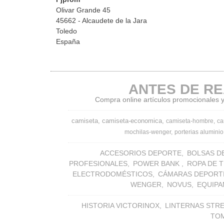
Olivar Grande 45
45662 - Alcaudete de la Jara
Toledo
España
ANTES DE RE
Compra online artículos promocionales y 
camiseta
camiseta-economica
camiseta-hombre
ca
mochilas-wenger
porterias aluminio
ACCESORIOS DEPORTE
BOLSAS D
PROFESIONALES
POWER BANK
ROPA DE 
ELECTRODOMÉSTICOS
CÁMARAS DEPORT
WENGER
NOVUS
EQUIPA
HISTORIA VICTORINOX
LINTERNAS STR
TO