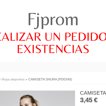
Fjprom
EALIZAR UN PEDID
EXISTENCIAS
»
Ropa deportiva
»
CAMISETA SHURA (PD0349)
CAMISETA
3,45 €