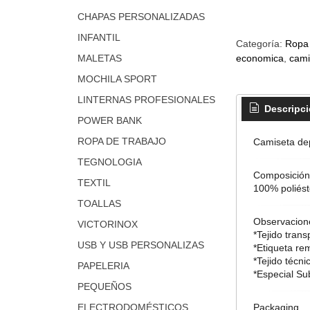
CHAPAS PERSONALIZADAS
INFANTIL
Categoría:
Ropa 
economica
cami
MALETAS
MOCHILA SPORT
LINTERNAS PROFESIONALES
Descripc
POWER BANK
ROPA DE TRABAJO
Camiseta dep
TEGNOLOGIA
Composición
TEXTIL
100% poliést
TOALLAS
Observacion
VICTORINOX
*Tejido trans
USB Y USB PERSONALIZAS
*Etiqueta re
*Tejido técni
PAPELERIA
*Especial Su
PEQUEÑOS
Packaging
ELECTRODOMÉSTICOS