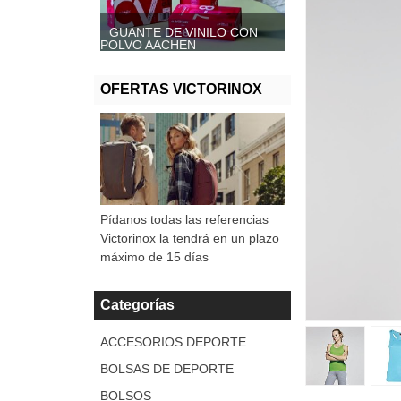
GUANTE DE VINILO CON
GUANTE DE VINILO SIN
POLVO AACHEN
POLVO, AACHEN
OFERTAS VICTORINOX
Pídanos todas las referencias
Victorinox la tendrá en un plazo
máximo de 15 días
Categorías
ACCESORIOS DEPORTE
BOLSAS DE DEPORTE
BOLSOS