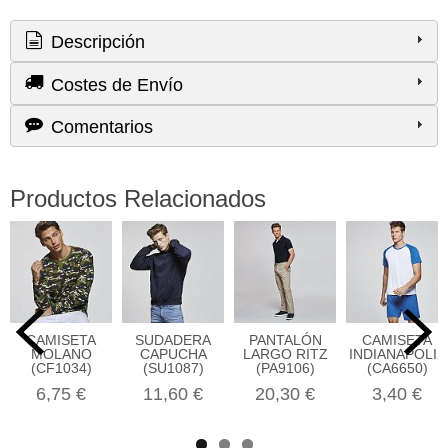
Descripción
Costes de Envío
Comentarios
Productos Relacionados
CAMISETA
SUDADERA
PANTALÓN
CAMISETA
MOLANO
CAPUCHA
LARGO RITZ
INDIANAPOLIS
(CF1034)
(SU1087)
(PA9106)
(CA6650)
6,75 €
11,60 €
20,30 €
3,40 €