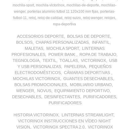
mochila-sport
mochila-victorinox
mochilas-de-deporte
mochilas-
wenger
porterias aluminio futbol 11 120x100 mm fijas
porterias-
futbol-11
reloj
reloj-de-calidad
reloj-suizo
reloj-wenger
relojes
ropa-deportiva
ACCESORIOS DEPORTE
BOLSAS DE DEPORTE
BOLSOS
CHAPAS PERSONALIZADAS
INFANTIL
MALETAS
MOCHILA SPORT
LINTERNAS
PROFESIONALES
POWER BANK
ROPA DE TRABAJO
TEGNOLOGIA
TEXTIL
TOALLAS
VICTORINOX
USB
Y USB PERSONALIZAS
PAPELERIA
PEQUEÑOS
ELECTRODOMÉSTICOS
CÁMARAS DEPORTIVAS
MOCHILAS VICTORINOX
GUANTES DESECHABLES
BOLSAS PROMOCIONALES
MOBILIARIO URBANO
WENGER
NOVUS
EQUIPAMIENTO DEPORTIVO
DESECHABLES
DESINFECTANTES
PURIFICADORES
PURIFICADORES
HISTORIA VICTORINOX
LINTERNAS STREAMLIGHT
VICTORINOX INSTRUCCIONES EN VÍDEO NIGHT
VISION
VICTORINOX SPECTRA 2.0
VICTORINOX