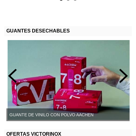
GUANTES DESECHABLES
GUANTE DE VINILO CON POLVO AACHEN
GUANTE DE VINILO SIN POLVO, AACHEN
OFERTAS VICTORINOX