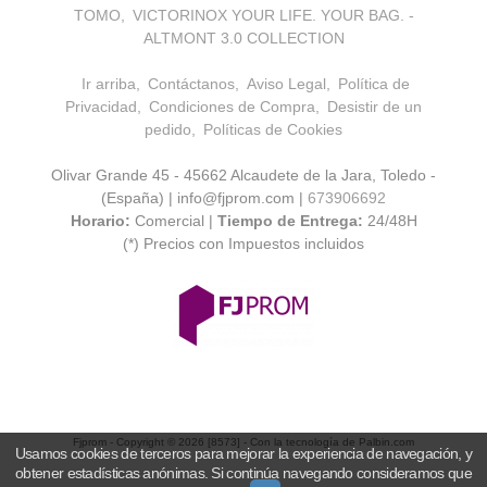
TOMO
VICTORINOX YOUR LIFE. YOUR BAG. -
ALTMONT 3.0 COLLECTION
Ir arriba
Contáctanos
Aviso Legal
Política de
Privacidad
Condiciones de Compra
Desistir de un
pedido
Políticas de Cookies
Olivar Grande 45 - 45662 Alcaudete de la Jara, Toledo -
(España) | info@fjprom.com |
673906692
Horario:
Comercial |
Tiempo de Entrega:
24/48H
(*) Precios con Impuestos incluidos
Fjprom
- Copyright © 2026 [8573] - Con la tecnología de Palbin.com
Usamos cookies de terceros para mejorar la experiencia de navegación, y
obtener estadísticas anónimas. Si continúa navegando consideramos que