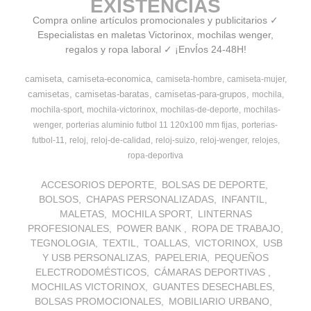
EXISTENCIAS
Compra online artículos promocionales y publicitarios ✓
Especialistas en maletas Victorinox, mochilas wenger,
regalos y ropa laboral ✓ ¡EnvÍos 24-48H!
camiseta
camiseta-economica
camiseta-hombre
camiseta-mujer
camisetas
camisetas-baratas
camisetas-para-grupos
mochila
mochila-sport
mochila-victorinox
mochilas-de-deporte
mochilas-
wenger
porterias aluminio futbol 11 120x100 mm fijas
porterias-
futbol-11
reloj
reloj-de-calidad
reloj-suizo
reloj-wenger
relojes
ropa-deportiva
ACCESORIOS DEPORTE
BOLSAS DE DEPORTE
BOLSOS
CHAPAS PERSONALIZADAS
INFANTIL
MALETAS
MOCHILA SPORT
LINTERNAS
PROFESIONALES
POWER BANK
ROPA DE TRABAJO
TEGNOLOGIA
TEXTIL
TOALLAS
VICTORINOX
USB
Y USB PERSONALIZAS
PAPELERIA
PEQUEÑOS
ELECTRODOMÉSTICOS
CÁMARAS DEPORTIVAS
MOCHILAS VICTORINOX
GUANTES DESECHABLES
BOLSAS PROMOCIONALES
MOBILIARIO URBANO