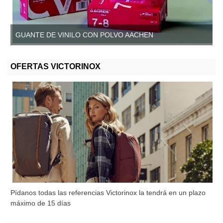
GUANTE DE VINILO CON POLVO AACHEN
GUANTE DE VINILO SIN POLVO, AACHEN
OFERTAS VICTORINOX
Pídanos todas las referencias Victorinox la tendrá en un plazo
máximo de 15 días