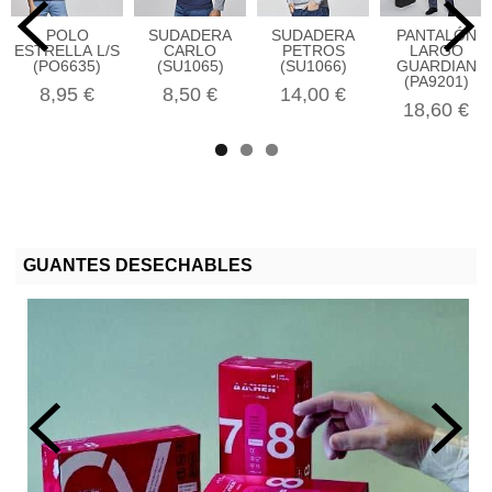
POLO
SUDADERA
SUDADERA
PANTALÓN
ESTRELLA L/S
CARLO
PETROS
LARGO
(PO6635)
(SU1065)
(SU1066)
GUARDIAN
(PA9201)
8,95 €
8,50 €
14,00 €
18,60 €
GUANTES DESECHABLES