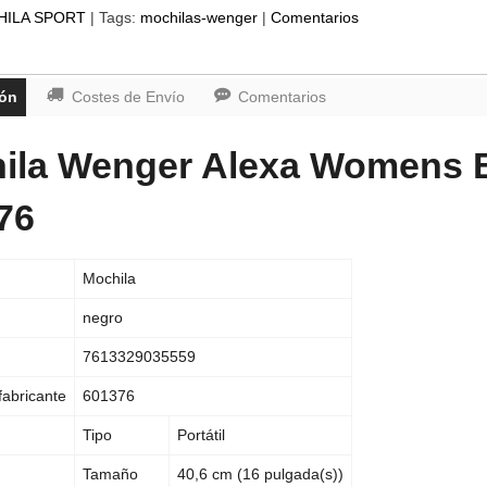
ILA SPORT
|
Tags:
mochilas-wenger
|
Comentarios
ión
Costes de Envío
Comentarios
ila Wenger Alexa Womens B
76
Mochila
negro
7613329035559
fabricante
601376
Tipo
Portátil
Tamaño
40,6 cm (16 pulgada(s))