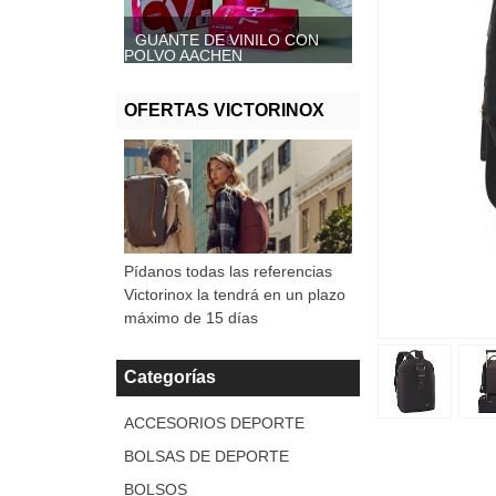
GUANTE DE VINILO CON
GUANTE DE VINILO SIN
POLVO AACHEN
POLVO, AACHEN
OFERTAS VICTORINOX
Pídanos todas las referencias
Victorinox la tendrá en un plazo
máximo de 15 días
Categorías
ACCESORIOS DEPORTE
BOLSAS DE DEPORTE
BOLSOS