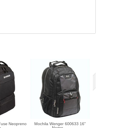
Agotado
Fuse Neopreno
Mochila Wenger 600633 16"
Bolso Victorino
...
Negro ...