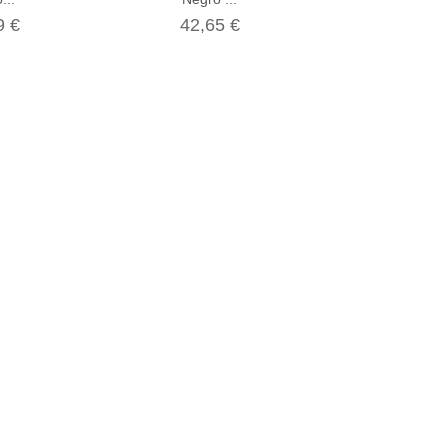
60,00
9 €
42,65 €