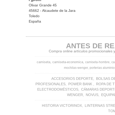
Olivar Grande 45
45662 - Alcaudete de la Jara
Toledo
España
ANTES DE RE
Compra online artículos promocionales y 
camiseta
camiseta-economica
camiseta-hombre
ca
mochilas-wenger
porterias aluminio
ACCESORIOS DEPORTE
BOLSAS D
PROFESIONALES
POWER BANK
ROPA DE 
ELECTRODOMÉSTICOS
CÁMARAS DEPORT
WENGER
NOVUS
EQUIPA
HISTORIA VICTORINOX
LINTERNAS STR
TO