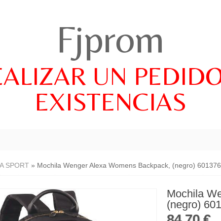
Fjprom
EALIZAR UN PEDID
EXISTENCIAS
A SPORT
»
Mochila Wenger Alexa Womens Backpack, (negro) 601376
Mochila W
(negro) 60
84,70 €