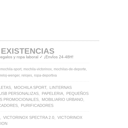
 EXISTENCIAS
 regalos y ropa laboral ✓ ¡EnvÍos 24-48H!
mochila-sport
mochila-victorinox
mochilas-de-deporte
reloj-wenger
relojes
ropa-deportiva
LETAS
MOCHILA SPORT
LINTERNAS
 USB PERSONALIZAS
PAPELERIA
PEQUEÑOS
S PROMOCIONALES
MOBILIARIO URBANO
ICADORES
PURIFICADORES
VICTORINOX SPECTRA 2.0
VICTORINOX
TION