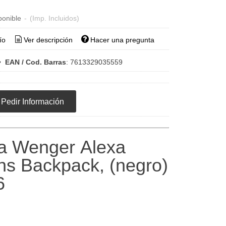
ponible
-
(Imp. Incluidos)
ío
Ver descripción
Hacer una pregunta
•
EAN / Cod. Barras
:
7613329035559
Pedir Información
a Wenger Alexa
ackpack, (negro)
6