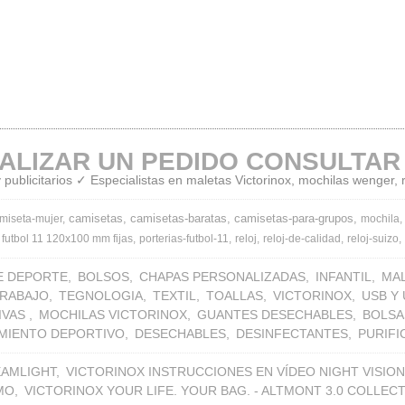
ALIZAR UN PEDIDO CONSULTAR
publicitarios ✓ Especialistas en maletas Victorinox, mochilas wenger,
camisetas
camisetas-baratas
camisetas-para-grupos
miseta-mujer
mochila
 futbol 11 120x100 mm fijas
porterias-futbol-11
reloj
reloj-de-calidad
reloj-suizo
E DEPORTE
BOLSOS
CHAPAS PERSONALIZADAS
INFANTIL
MA
TRABAJO
TEGNOLOGIA
TEXTIL
TOALLAS
VICTORINOX
USB Y
IVAS
MOCHILAS VICTORINOX
GUANTES DESECHABLES
BOLSA
MIENTO DEPORTIVO
DESECHABLES
DESINFECTANTES
PURIF
EAMLIGHT
VICTORINOX INSTRUCCIONES EN VÍDEO NIGHT VISION
MO
VICTORINOX YOUR LIFE. YOUR BAG. - ALTMONT 3.0 COLLEC