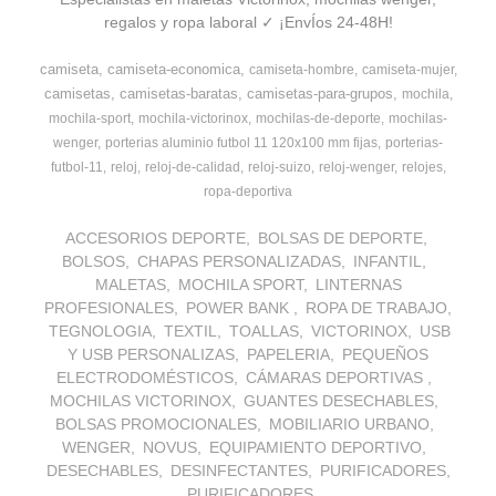
regalos y ropa laboral ✓ ¡EnvÍos 24-48H!
camiseta
camiseta-economica
camiseta-hombre
camiseta-mujer
camisetas
camisetas-baratas
camisetas-para-grupos
mochila
mochila-sport
mochila-victorinox
mochilas-de-deporte
mochilas-
wenger
porterias aluminio futbol 11 120x100 mm fijas
porterias-
futbol-11
reloj
reloj-de-calidad
reloj-suizo
reloj-wenger
relojes
ropa-deportiva
ACCESORIOS DEPORTE
BOLSAS DE DEPORTE
BOLSOS
CHAPAS PERSONALIZADAS
INFANTIL
MALETAS
MOCHILA SPORT
LINTERNAS
PROFESIONALES
POWER BANK
ROPA DE TRABAJO
TEGNOLOGIA
TEXTIL
TOALLAS
VICTORINOX
USB
Y USB PERSONALIZAS
PAPELERIA
PEQUEÑOS
ELECTRODOMÉSTICOS
CÁMARAS DEPORTIVAS
MOCHILAS VICTORINOX
GUANTES DESECHABLES
BOLSAS PROMOCIONALES
MOBILIARIO URBANO
WENGER
NOVUS
EQUIPAMIENTO DEPORTIVO
DESECHABLES
DESINFECTANTES
PURIFICADORES
PURIFICADORES