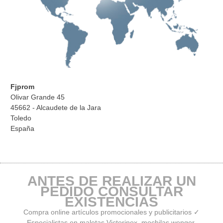
Fjprom
Olivar Grande 45
45662 - Alcaudete de la Jara
Toledo
España
ANTES DE REALIZAR UN
PEDIDO CONSULTAR
EXISTENCIAS
Compra online artículos promocionales y publicitarios ✓
Especialistas en maletas Victorinox, mochilas wenger,