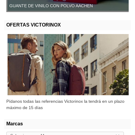
GUANTE DE VINILO CON POLVO AACHEN
GUANTE DE VINILO SIN POLVO, AACHEN
OFERTAS VICTORINOX
Pídanos todas las referencias Victorinox la tendrá en un plazo
máximo de 15 días
Marcas