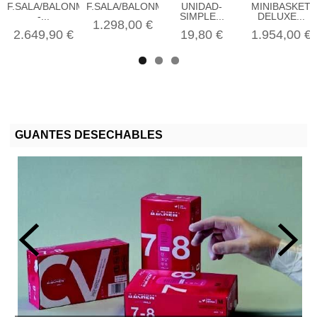
F.SALA/BALONMANO
F.SALA/BALONMANO...
UNIDAD-
MINIBASKET
-...
SIMPLE...
DELUXE...
1.298,00 €
2.649,90 €
19,80 €
1.954,00 €
GUANTES DESECHABLES