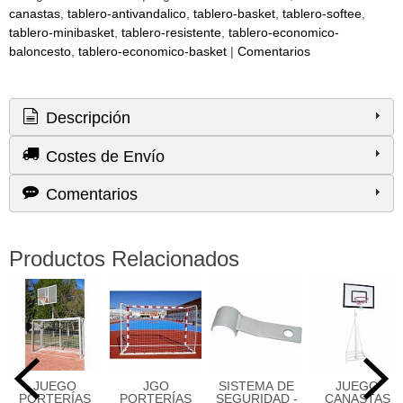
canastas
tablero-antivandalico
tablero-basket
tablero-softee
tablero-minibasket
tablero-resistente
tablero-economico-
baloncesto
tablero-economico-basket
|
Comentarios
Descripción
Costes de Envío
Comentarios
Productos Relacionados
JUEGO
JGO
SISTEMA DE
JUEGO
PORTERÍAS
PORTERÍAS
SEGURIDAD -
CANASTAS