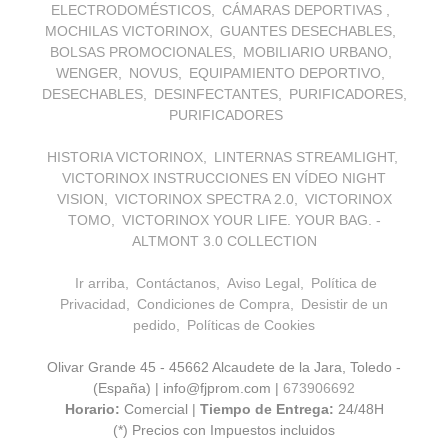
ELECTRODOMÉSTICOS
CÁMARAS DEPORTIVAS
MOCHILAS VICTORINOX
GUANTES DESECHABLES
BOLSAS PROMOCIONALES
MOBILIARIO URBANO
WENGER
NOVUS
EQUIPAMIENTO DEPORTIVO
DESECHABLES
DESINFECTANTES
PURIFICADORES
PURIFICADORES
HISTORIA VICTORINOX
LINTERNAS STREAMLIGHT
VICTORINOX INSTRUCCIONES EN VÍDEO NIGHT
VISION
VICTORINOX SPECTRA 2.0
VICTORINOX
TOMO
VICTORINOX YOUR LIFE. YOUR BAG. -
ALTMONT 3.0 COLLECTION
Ir arriba
Contáctanos
Aviso Legal
Política de
Privacidad
Condiciones de Compra
Desistir de un
pedido
Políticas de Cookies
Olivar Grande 45 - 45662 Alcaudete de la Jara, Toledo -
(España) | info@fjprom.com |
673906692
Horario:
Comercial |
Tiempo de Entrega:
24/48H
(*) Precios con Impuestos incluidos