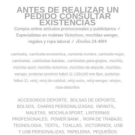
ANTES DE REALIZAR UN
PEDIDO CONSULTAR
EXISTENCIAS
Compra online artículos promocionales y publicitarios ✓
Especialistas en maletas Victorinox, mochilas wenger,
regalos y ropa laboral ✓ ¡EnvÍos 24-48H!
camiseta
camiseta-economica
camiseta-hombre
camiseta-mujer
camisetas
camisetas-baratas
camisetas-para-grupos
mochila
mochila-sport
mochila-victorinox
mochilas-de-deporte
mochilas-
wenger
porterias aluminio futbol 11 120x100 mm fijas
porterias-
futbol-11
reloj
reloj-de-calidad
reloj-suizo
reloj-wenger
relojes
ropa-deportiva
ACCESORIOS DEPORTE
BOLSAS DE DEPORTE
BOLSOS
CHAPAS PERSONALIZADAS
INFANTIL
MALETAS
MOCHILA SPORT
LINTERNAS
PROFESIONALES
POWER BANK
ROPA DE TRABAJO
TEGNOLOGIA
TEXTIL
TOALLAS
VICTORINOX
USB
Y USB PERSONALIZAS
PAPELERIA
PEQUEÑOS