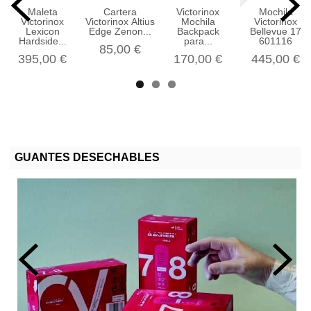
Maleta
Cartera
Victorinox
Mochila
Victorinox
Victorinox Altius
Mochila
Victorinox
Lexicon
Edge Zenon...
Backpack
Bellevue 17
Hardside...
para...
601116
85,00 €
395,00 €
170,00 €
445,00 €
GUANTES DESECHABLES