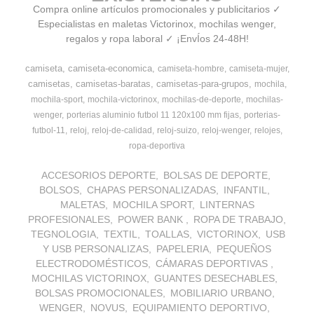
Compra online artículos promocionales y publicitarios ✓
Especialistas en maletas Victorinox, mochilas wenger,
regalos y ropa laboral ✓ ¡EnvÍos 24-48H!
camiseta
camiseta-economica
camiseta-hombre
camiseta-mujer
camisetas
camisetas-baratas
camisetas-para-grupos
mochila
mochila-sport
mochila-victorinox
mochilas-de-deporte
mochilas-
wenger
porterias aluminio futbol 11 120x100 mm fijas
porterias-
futbol-11
reloj
reloj-de-calidad
reloj-suizo
reloj-wenger
relojes
ropa-deportiva
ACCESORIOS DEPORTE
BOLSAS DE DEPORTE
BOLSOS
CHAPAS PERSONALIZADAS
INFANTIL
MALETAS
MOCHILA SPORT
LINTERNAS
PROFESIONALES
POWER BANK
ROPA DE TRABAJO
TEGNOLOGIA
TEXTIL
TOALLAS
VICTORINOX
USB
Y USB PERSONALIZAS
PAPELERIA
PEQUEÑOS
ELECTRODOMÉSTICOS
CÁMARAS DEPORTIVAS
MOCHILAS VICTORINOX
GUANTES DESECHABLES
BOLSAS PROMOCIONALES
MOBILIARIO URBANO
WENGER
NOVUS
EQUIPAMIENTO DEPORTIVO