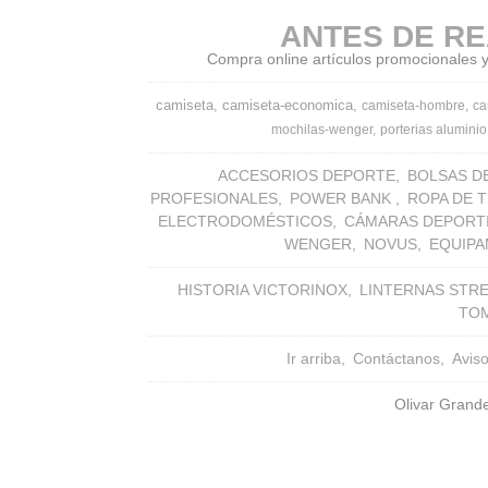
ANTES DE RE
Compra online artículos promocionales y 
camiseta
camiseta-economica
camiseta-hombre
ca
mochilas-wenger
porterias aluminio
ACCESORIOS DEPORTE
BOLSAS D
PROFESIONALES
POWER BANK
ROPA DE 
ELECTRODOMÉSTICOS
CÁMARAS DEPORT
WENGER
NOVUS
EQUIPA
HISTORIA VICTORINOX
LINTERNAS STR
TO
Ir arriba
Contáctanos
Avis
Olivar Grande