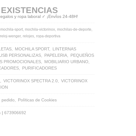
 EXISTENCIAS
 regalos y ropa laboral ✓ ¡EnvÍos 24-48H!
mochila-sport
mochila-victorinox
mochilas-de-deporte
reloj-wenger
relojes
ropa-deportiva
LETAS
MOCHILA SPORT
LINTERNAS
 USB PERSONALIZAS
PAPELERIA
PEQUEÑOS
S PROMOCIONALES
MOBILIARIO URBANO
ICADORES
PURIFICADORES
VICTORINOX SPECTRA 2.0
VICTORINOX
TION
n pedido
Políticas de Cookies
m |
673906692