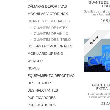
GUANTE DE 
POLV
CÁMARAS DEPORTIVAS
Guantes de nitrilo co
MOCHILAS VICTORINOX
marca AachenP
168,
GUANTES DESECHABLES
GUANTES DE LATEX
GUANTES DE VINILO
Agotado
GUANTES DE NITRILO
BOLSAS PROMOCIONALES
MOBILIARIO URBANO
WENGER
NOVUS
EQUIPAMIENTO DEPORTIVO
DESECHABLES
GUANTE D
EXTRAL
DESINFECTANTES
Guantes de nitril
estéril, ambidies
PURIFICADORES
212,
PURIFICADORES