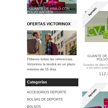
Agotado
GUANTE DE VINILO CON
GUANTE DE VINILO SIN
POLVO AACHEN
POLVO, AACHEN
OFERTAS VICTORINOX
GUANTE DE
Pídanos todas las referencias
POLVO,
Victorinox la tendrá en un plazo
Guantes de látex n
o sin polvo ambi
máximo de 15 días
112,
Categorías
Agotado
ACCESORIOS DEPORTE
BOLSAS DE DEPORTE
BOLSOS