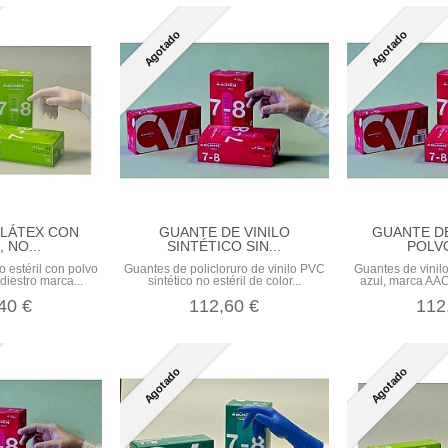
Agotado
Agotado
 LÁTEX CON
GUANTE DE VINILO
GUANTE DE
 NO...
SINTÉTICO SIN...
POLVO
o estéril con polvo
Guantes de policloruro de vinilo PVC
Guantes de vinilo
diestro marca...
sintético no estéril de color...
azul, marca AAC
40 €
112,60 €
112
Agotado
Agotado