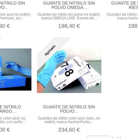
NITRILO SIN
GUANTE DE NITRILO SIN
GUANTE DE 
O...
POLVO OMEGA...
RIES
lor azul no estéril,
Guantes de nitrilo sin polvo no estéril,
Guantes de nitrilo 
remium, sin...
marca OMEGA LINE. Exento de...
marca Aachen
90 €
198,40 €
198
Agotado
E NITRILO
GUANTE DE NITRILO SIN
ARGO...
POLVO...
o color azul, no
Guantes de nitrilo color azul claro, no
tro, con puño...
estéril, marca AachenFortis,...
00 €
234,60 €