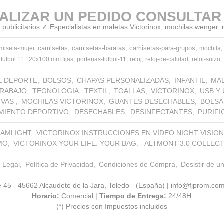
ALIZAR UN PEDIDO CONSULTAR
publicitarios ✓ Especialistas en maletas Victorinox, mochilas wenger,
camisetas
camisetas-baratas
camisetas-para-grupos
miseta-mujer
mochila
 futbol 11 120x100 mm fijas
porterias-futbol-11
reloj
reloj-de-calidad
reloj-suizo
E DEPORTE
BOLSOS
CHAPAS PERSONALIZADAS
INFANTIL
MA
TRABAJO
TEGNOLOGIA
TEXTIL
TOALLAS
VICTORINOX
USB Y
IVAS
MOCHILAS VICTORINOX
GUANTES DESECHABLES
BOLSA
MIENTO DEPORTIVO
DESECHABLES
DESINFECTANTES
PURIF
EAMLIGHT
VICTORINOX INSTRUCCIONES EN VÍDEO NIGHT VISION
MO
VICTORINOX YOUR LIFE. YOUR BAG. - ALTMONT 3.0 COLLEC
o Legal
Política de Privacidad
Condiciones de Compra
Desistir de u
 45 - 45662 Alcaudete de la Jara, Toledo - (España) | info@fjprom.co
Horario:
Comercial |
Tiempo de Entrega:
24/48H
(*) Precios con Impuestos incluidos