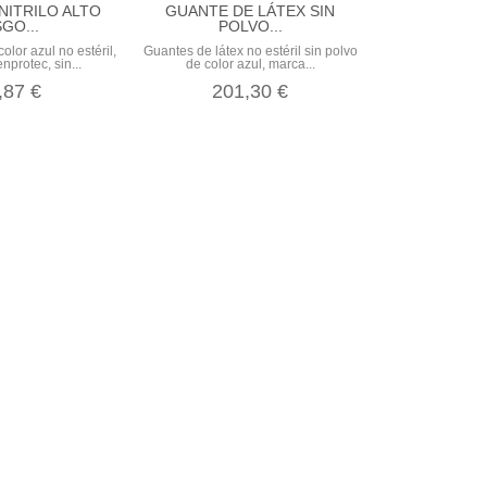
NITRILO ALTO
GUANTE DE LÁTEX SIN
GO...
POLVO...
color azul no estéril,
Guantes de látex no estéril sin polvo
protec, sin...
de color azul, marca...
,87 €
201,30 €