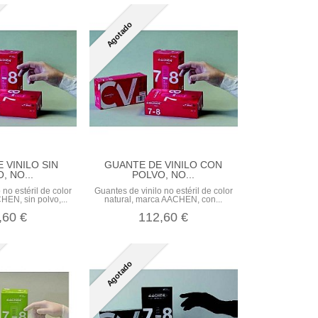
Agotado
 VINILO SIN
GUANTE DE VINILO CON
, NO...
POLVO, NO...
 no estéril de color
Guantes de vinilo no estéril de color
HEN, sin polvo,...
natural, marca AACHEN, con...
,60 €
112,60 €
Agotado