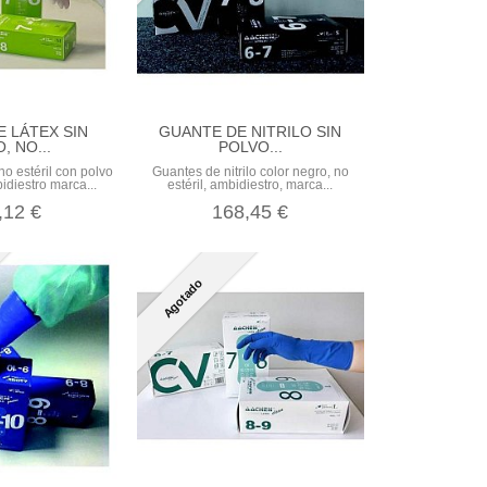
 LÁTEX SIN
GUANTE DE NITRILO SIN
, NO...
POLVO...
no estéril con polvo
Guantes de nitrilo color negro, no
idiestro marca...
estéril, ambidiestro, marca...
,12 €
168,45 €
Agotado