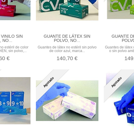
VINILO SIN
GUANTE DE LÁTEX SIN
GUANTE DE
 NO...
POLVO, NO...
POLVO
no estéril de color
Guantes de látex no estéril sin polvo
Guantes de látex 
EN, sin polvo,...
de color azul, marca...
o sin polvo amb
60 €
140,70 €
149
Agotado
Agotado