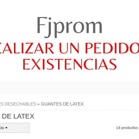
Fjprom
EALIZAR UN PEDID
EXISTENCIAS
S DESECHABLES
»
GUANTES DE LATEX
 DE LATEX
io
14 productos