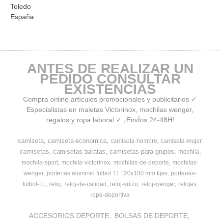
Toledo
España
ANTES DE REALIZAR UN
PEDIDO CONSULTAR
EXISTENCIAS
Compra online artículos promocionales y publicitarios ✓
Especialistas en maletas Victorinox, mochilas wenger,
regalos y ropa laboral ✓ ¡EnvÍos 24-48H!
camiseta
camiseta-economica
camiseta-hombre
camiseta-mujer
camisetas
camisetas-baratas
camisetas-para-grupos
mochila
mochila-sport
mochila-victorinox
mochilas-de-deporte
mochilas-
wenger
porterias aluminio futbol 11 120x100 mm fijas
porterias-
futbol-11
reloj
reloj-de-calidad
reloj-suizo
reloj-wenger
relojes
ropa-deportiva
ACCESORIOS DEPORTE
BOLSAS DE DEPORTE