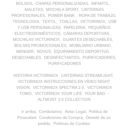
BOLSOS
CHAPAS PERSONALIZADAS
INFANTIL
MALETAS
MOCHILA SPORT
LINTERNAS
PROFESIONALES
POWER BANK
ROPA DE TRABAJO
TEGNOLOGIA
TEXTIL
TOALLAS
VICTORINOX
USB
Y USB PERSONALIZAS
PAPELERIA
PEQUEÑOS
ELECTRODOMÉSTICOS
CÁMARAS DEPORTIVAS
MOCHILAS VICTORINOX
GUANTES DESECHABLES
BOLSAS PROMOCIONALES
MOBILIARIO URBANO
WENGER
NOVUS
EQUIPAMIENTO DEPORTIVO
DESECHABLES
DESINFECTANTES
PURIFICADORES
PURIFICADORES
HISTORIA VICTORINOX
LINTERNAS STREAMLIGHT
VICTORINOX INSTRUCCIONES EN VÍDEO NIGHT
VISION
VICTORINOX SPECTRA 2.0
VICTORINOX
TOMO
VICTORINOX YOUR LIFE. YOUR BAG. -
ALTMONT 3.0 COLLECTION
Ir arriba
Contáctanos
Aviso Legal
Política de
Privacidad
Condiciones de Compra
Desistir de un
pedido
Políticas de Cookies