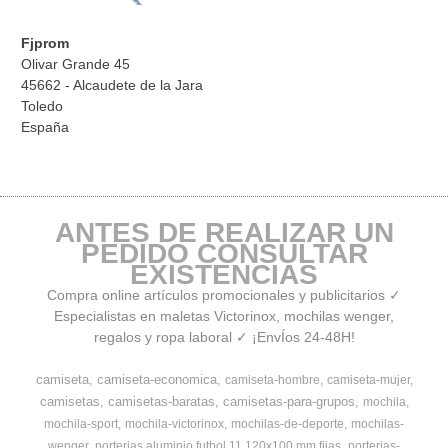
Fjprom
Olivar Grande 45
45662 - Alcaudete de la Jara
Toledo
España
ANTES DE REALIZAR UN
PEDIDO CONSULTAR
EXISTENCIAS
Compra online artículos promocionales y publicitarios ✓
Especialistas en maletas Victorinox, mochilas wenger,
regalos y ropa laboral ✓ ¡EnvÍos 24-48H!
camiseta
camiseta-economica
camiseta-hombre
camiseta-mujer
camisetas
camisetas-baratas
camisetas-para-grupos
mochila
mochila-sport
mochila-victorinox
mochilas-de-deporte
mochilas-
wenger
porterias aluminio futbol 11 120x100 mm fijas
porterias-