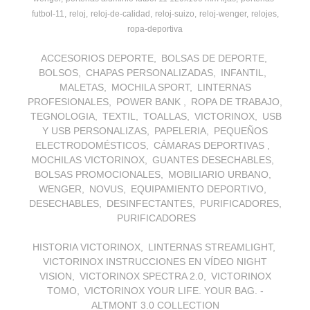
futbol-11
reloj
reloj-de-calidad
reloj-suizo
reloj-wenger
relojes
ropa-deportiva
ACCESORIOS DEPORTE
BOLSAS DE DEPORTE
BOLSOS
CHAPAS PERSONALIZADAS
INFANTIL
MALETAS
MOCHILA SPORT
LINTERNAS
PROFESIONALES
POWER BANK
ROPA DE TRABAJO
TEGNOLOGIA
TEXTIL
TOALLAS
VICTORINOX
USB
Y USB PERSONALIZAS
PAPELERIA
PEQUEÑOS
ELECTRODOMÉSTICOS
CÁMARAS DEPORTIVAS
MOCHILAS VICTORINOX
GUANTES DESECHABLES
BOLSAS PROMOCIONALES
MOBILIARIO URBANO
WENGER
NOVUS
EQUIPAMIENTO DEPORTIVO
DESECHABLES
DESINFECTANTES
PURIFICADORES
PURIFICADORES
HISTORIA VICTORINOX
LINTERNAS STREAMLIGHT
VICTORINOX INSTRUCCIONES EN VÍDEO NIGHT
VISION
VICTORINOX SPECTRA 2.0
VICTORINOX
TOMO
VICTORINOX YOUR LIFE. YOUR BAG. -
ALTMONT 3.0 COLLECTION