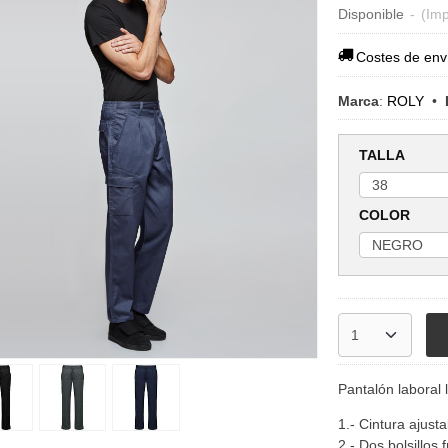
Disponible
-
(Imp
Costes de env
Marca
:
ROLY
•
TALLA
COLOR
Pantalón laboral l
1.- Cintura ajusta
2.- Dos bolsillos 