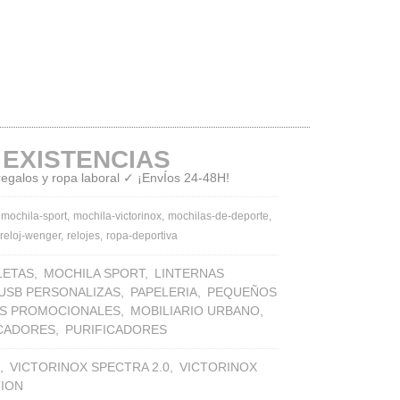
 EXISTENCIAS
 regalos y ropa laboral ✓ ¡EnvÍos 24-48H!
mochila-sport
mochila-victorinox
mochilas-de-deporte
reloj-wenger
relojes
ropa-deportiva
LETAS
MOCHILA SPORT
LINTERNAS
 USB PERSONALIZAS
PAPELERIA
PEQUEÑOS
S PROMOCIONALES
MOBILIARIO URBANO
ICADORES
PURIFICADORES
VICTORINOX SPECTRA 2.0
VICTORINOX
TION