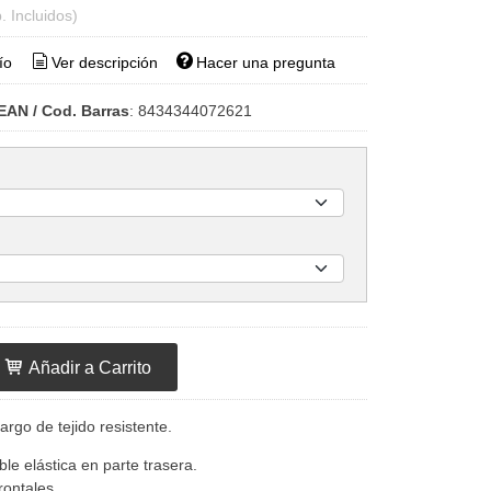
. Incluidos)
ío
Ver descripción
Hacer una pregunta
EAN / Cod. Barras
:
8434344072621
Añadir a Carrito
argo de tejido resistente.
ble elástica en parte trasera.
frontales.