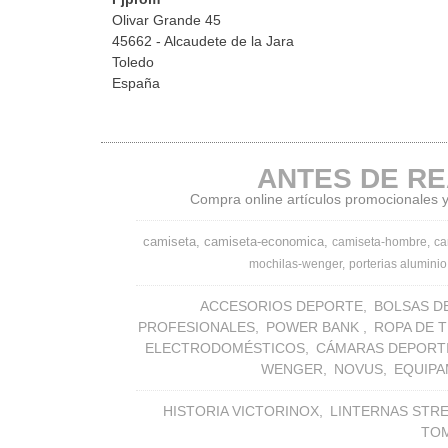
Olivar Grande 45
45662 - Alcaudete de la Jara
Toledo
España
ANTES DE RE
Compra online artículos promocionales y 
camiseta
camiseta-economica
camiseta-hombre
ca
mochilas-wenger
porterias aluminio
ACCESORIOS DEPORTE
BOLSAS D
PROFESIONALES
POWER BANK
ROPA DE 
ELECTRODOMÉSTICOS
CÁMARAS DEPORT
WENGER
NOVUS
EQUIPA
HISTORIA VICTORINOX
LINTERNAS STR
TO