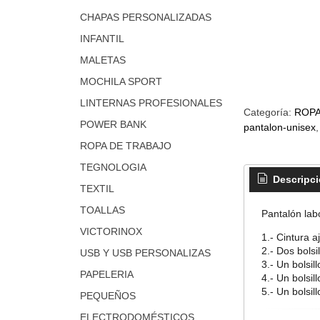
CHAPAS PERSONALIZADAS
INFANTIL
MALETAS
MOCHILA SPORT
LINTERNAS PROFESIONALES
Categoría:
ROPA
POWER BANK
pantalon-unisex
ROPA DE TRABAJO
TEGNOLOGIA
Descripc
TEXTIL
TOALLAS
Pantalón labo
VICTORINOX
1.- Cintura a
2.- Dos bolsil
USB Y USB PERSONALIZAS
3.- Un bolsil
PAPELERIA
4.- Un bolsil
5.- Un bolsil
PEQUEÑOS
ELECTRODOMÉSTICOS