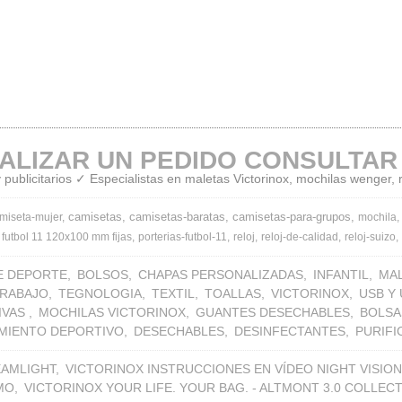
ALIZAR UN PEDIDO CONSULTAR
publicitarios ✓ Especialistas en maletas Victorinox, mochilas wenger,
camisetas
camisetas-baratas
camisetas-para-grupos
miseta-mujer
mochila
 futbol 11 120x100 mm fijas
porterias-futbol-11
reloj
reloj-de-calidad
reloj-suizo
E DEPORTE
BOLSOS
CHAPAS PERSONALIZADAS
INFANTIL
MA
TRABAJO
TEGNOLOGIA
TEXTIL
TOALLAS
VICTORINOX
USB Y
IVAS
MOCHILAS VICTORINOX
GUANTES DESECHABLES
BOLSA
MIENTO DEPORTIVO
DESECHABLES
DESINFECTANTES
PURIF
EAMLIGHT
VICTORINOX INSTRUCCIONES EN VÍDEO NIGHT VISION
MO
VICTORINOX YOUR LIFE. YOUR BAG. - ALTMONT 3.0 COLLEC