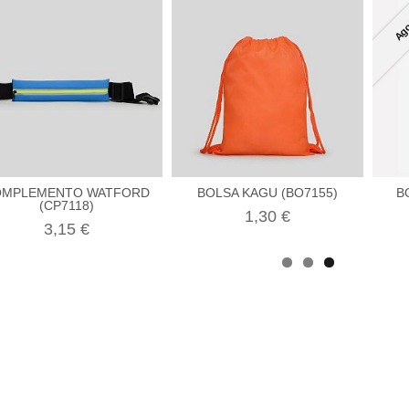
Ago
OMPLEMENTO WATFORD
BOLSA KAGU (BO7155)
B
(CP7118)
1,30 €
3,15 €