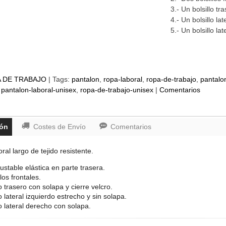
3.- Un bolsillo tr
4.- Un bolsillo la
5.- Un bolsillo la
 DE TRABAJO
|
Tags:
pantalon
ropa-laboral
ropa-de-trabajo
pantalo
pantalon-laboral-unisex
ropa-de-trabajo-unisex
|
Comentarios
ión
Costes de Envío
Comentarios
ral largo de tejido resistente.
justable elástica en parte trasera.
los frontales.
lo trasero con solapa y cierre velcro.
lo lateral izquierdo estrecho y sin solapa.
lo lateral derecho con solapa.