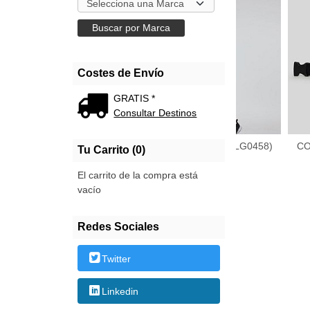
Costes de Envío
GRATIS *
Consultar Destinos
LEGGINS LEIRE (LG0405)
LEGGINS BETTER (LG0458)
C
Tu Carrito (0)
5,60 €
12,20 €
El carrito de la compra está
vacío
Redes Sociales
Twitter
Linkedin