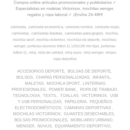
Compra online artículos promocionales y publicitarios ✓
Especialistas en maletas Victorinox, mochilas wenger,
regalos y ropa laboral ✓ ¡EnvÍos 24-48H!
camiseta
camiseta-economica
camiseta-hombre
camiseta-mujer
camisetas
camisetas-baratas
camisetas-para-grupos
mochila
mochila-sport
mochila-victorinox
mochilas-de-deporte
mochilas-
wenger
porterias aluminio futbol 11 120x100 mm fijas
porterias-
futbol-11
reloj
reloj-de-calidad
reloj-suizo
reloj-wenger
relojes
ropa-deportiva
ACCESORIOS DEPORTE
BOLSAS DE DEPORTE
BOLSOS
CHAPAS PERSONALIZADAS
INFANTIL
MALETAS
MOCHILA SPORT
LINTERNAS
PROFESIONALES
POWER BANK
ROPA DE TRABAJO
TEGNOLOGIA
TEXTIL
TOALLAS
VICTORINOX
USB
Y USB PERSONALIZAS
PAPELERIA
PEQUEÑOS
ELECTRODOMÉSTICOS
CÁMARAS DEPORTIVAS
MOCHILAS VICTORINOX
GUANTES DESECHABLES
BOLSAS PROMOCIONALES
MOBILIARIO URBANO
WENGER
NOVUS
EQUIPAMIENTO DEPORTIVO