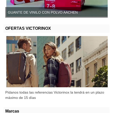
GUANTE DE VINILO CON POLVO AACHEN
GUANTE DE VINILO SIN POLVO, AACHEN
OFERTAS VICTORINOX
Pídanos todas las referencias Victorinox la tendrá en un plazo
máximo de 15 días
Marcas