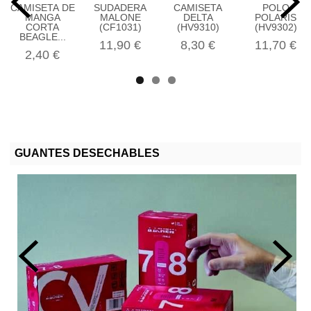
CAMISETA DE
SUDADERA
CAMISETA
POLO
MANGA
MALONE
DELTA
POLARIS
CORTA
(CF1031)
(HV9310)
(HV9302)
BEAGLE...
11,90 €
8,30 €
11,70 €
2,40 €
GUANTES DESECHABLES