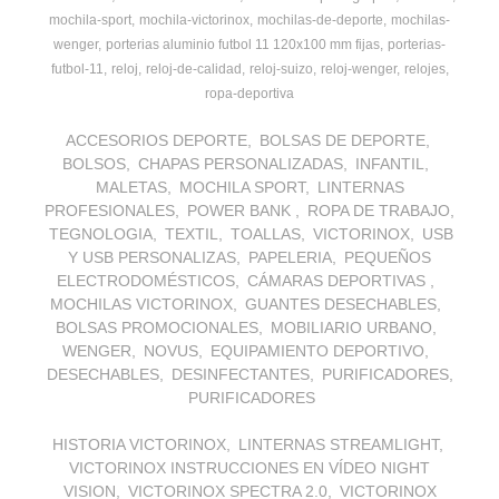
mochila-sport
mochila-victorinox
mochilas-de-deporte
mochilas-
wenger
porterias aluminio futbol 11 120x100 mm fijas
porterias-
futbol-11
reloj
reloj-de-calidad
reloj-suizo
reloj-wenger
relojes
ropa-deportiva
ACCESORIOS DEPORTE
BOLSAS DE DEPORTE
BOLSOS
CHAPAS PERSONALIZADAS
INFANTIL
MALETAS
MOCHILA SPORT
LINTERNAS
PROFESIONALES
POWER BANK
ROPA DE TRABAJO
TEGNOLOGIA
TEXTIL
TOALLAS
VICTORINOX
USB
Y USB PERSONALIZAS
PAPELERIA
PEQUEÑOS
ELECTRODOMÉSTICOS
CÁMARAS DEPORTIVAS
MOCHILAS VICTORINOX
GUANTES DESECHABLES
BOLSAS PROMOCIONALES
MOBILIARIO URBANO
WENGER
NOVUS
EQUIPAMIENTO DEPORTIVO
DESECHABLES
DESINFECTANTES
PURIFICADORES
PURIFICADORES
HISTORIA VICTORINOX
LINTERNAS STREAMLIGHT
VICTORINOX INSTRUCCIONES EN VÍDEO NIGHT
VISION
VICTORINOX SPECTRA 2.0
VICTORINOX