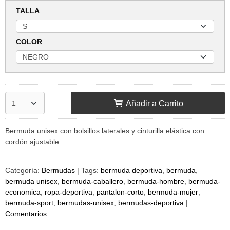
TALLA
COLOR
Añadir a Carrito
Bermuda unisex con bolsillos laterales y cinturilla elástica con
cordón ajustable.
Categoría:
Bermudas
|
Tags:
bermuda deportiva
bermuda
bermuda unisex
bermuda-caballero
bermuda-hombre
bermuda-
economica
ropa-deportiva
pantalon-corto
bermuda-mujer
bermuda-sport
bermudas-unisex
bermudas-deportiva
|
Comentarios