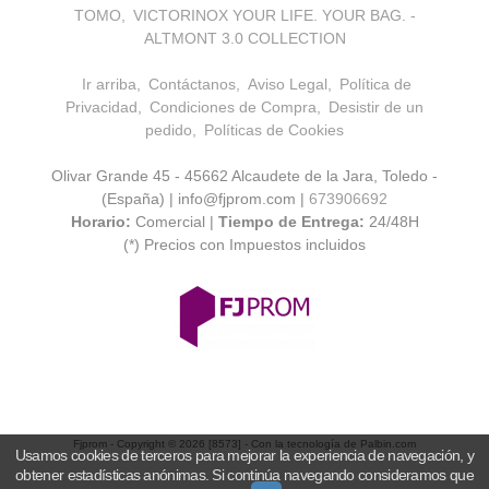
TOMO
VICTORINOX YOUR LIFE. YOUR BAG. -
ALTMONT 3.0 COLLECTION
Ir arriba
Contáctanos
Aviso Legal
Política de
Privacidad
Condiciones de Compra
Desistir de un
pedido
Políticas de Cookies
Olivar Grande 45 - 45662 Alcaudete de la Jara, Toledo -
(España) | info@fjprom.com |
673906692
Horario:
Comercial |
Tiempo de Entrega:
24/48H
(*) Precios con Impuestos incluidos
Fjprom
- Copyright © 2026 [8573] - Con la tecnología de Palbin.com
Usamos cookies de terceros para mejorar la experiencia de navegación, y
obtener estadísticas anónimas. Si continúa navegando consideramos que