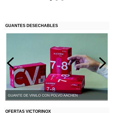
GUANTES DESECHABLES
GUANTE DE VINILO CON POLVO AACHEN
GUANTE DE VINILO SIN POLVO, AACHEN
OFERTAS VICTORINOX