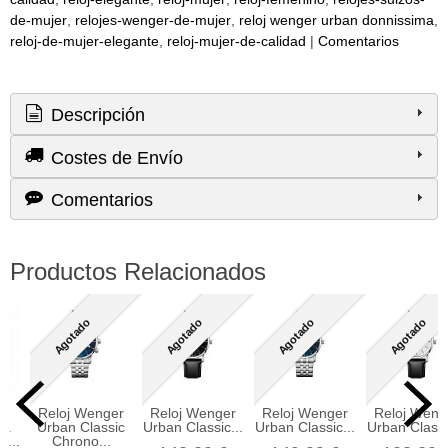
de-mujer
relojes-wenger-de-mujer
​reloj wenger urban donnissima
reloj-de-mujer-elegante
reloj-mujer-de-calidad
|
Comentarios
Descripción
Costes de Envío
Comentarios
Productos Relacionados
Agotado
Agotado
Agotado
Agotado
Reloj Wenger
Reloj Wenger
Reloj Wenger
Reloj Weng
ra
Urban Classic
Urban Classic...
Urban Classic...
Urban Classi
o...
Chrono...