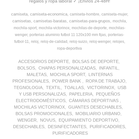
regalos y ropa laboral ✓ ¡EnvÍos 24-48H!
camiseta
camiseta-economica
camiseta-hombre
camiseta-mujer
camisetas
camisetas-baratas
camisetas-para-grupos
mochila
mochila-sport
mochila-victorinox
mochilas-de-deporte
mochilas-
wenger
porterias aluminio futbol 11 120x100 mm fijas
porterias-
futbol-11
reloj
reloj-de-calidad
reloj-suizo
reloj-wenger
relojes
ropa-deportiva
ACCESORIOS DEPORTE
BOLSAS DE DEPORTE
BOLSOS
CHAPAS PERSONALIZADAS
INFANTIL
MALETAS
MOCHILA SPORT
LINTERNAS
PROFESIONALES
POWER BANK
ROPA DE TRABAJO
TEGNOLOGIA
TEXTIL
TOALLAS
VICTORINOX
USB
Y USB PERSONALIZAS
PAPELERIA
PEQUEÑOS
ELECTRODOMÉSTICOS
CÁMARAS DEPORTIVAS
MOCHILAS VICTORINOX
GUANTES DESECHABLES
BOLSAS PROMOCIONALES
MOBILIARIO URBANO
WENGER
NOVUS
EQUIPAMIENTO DEPORTIVO
DESECHABLES
DESINFECTANTES
PURIFICADORES
PURIFICADORES