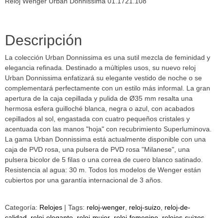
Reloj Wenger Urban Donnissima 01.1721.108
Descripción
La colección Urban Donnissima es una sutil mezcla de feminidad y
elegancia refinada. Destinado a múltiples usos, su nuevo reloj
Urban Donnissima enfatizará su elegante vestido de noche o se
complementará perfectamente con un estilo más informal. La gran
apertura de la caja cepillada y pulida de Ø35 mm resalta una
hermosa esfera guilloché blanca, negra o azul, con acabados
cepillados al sol, engastada con cuatro pequeños cristales y
acentuada con las manos "hoja" con recubrimiento Superluminova.
La gama Urban Donnissima está actualmente disponible con una
caja de PVD rosa, una pulsera de PVD rosa "Milanese", una
pulsera bicolor de 5 filas o una correa de cuero blanco satinado.
Resistencia al agua: 30 m. Todos los modelos de Wenger están
cubiertos por una garantía internacional de 3 años.
Categoría:
Relojes
|
Tags:
reloj-wenger
reloj-suizo
reloj-de-
calidad
reloj-elegante
reloj-mujer
reloj-femenino
relojes-suizos-