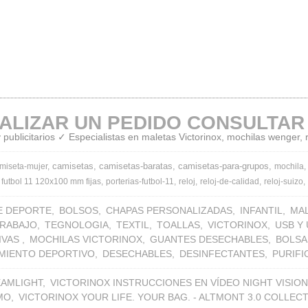
ALIZAR UN PEDIDO CONSULTAR
publicitarios ✓ Especialistas en maletas Victorinox, mochilas wenger,
camisetas
camisetas-baratas
camisetas-para-grupos
miseta-mujer
mochila
 futbol 11 120x100 mm fijas
porterias-futbol-11
reloj
reloj-de-calidad
reloj-suizo
E DEPORTE
BOLSOS
CHAPAS PERSONALIZADAS
INFANTIL
MA
TRABAJO
TEGNOLOGIA
TEXTIL
TOALLAS
VICTORINOX
USB Y
IVAS
MOCHILAS VICTORINOX
GUANTES DESECHABLES
BOLSA
MIENTO DEPORTIVO
DESECHABLES
DESINFECTANTES
PURIF
EAMLIGHT
VICTORINOX INSTRUCCIONES EN VÍDEO NIGHT VISION
MO
VICTORINOX YOUR LIFE. YOUR BAG. - ALTMONT 3.0 COLLEC