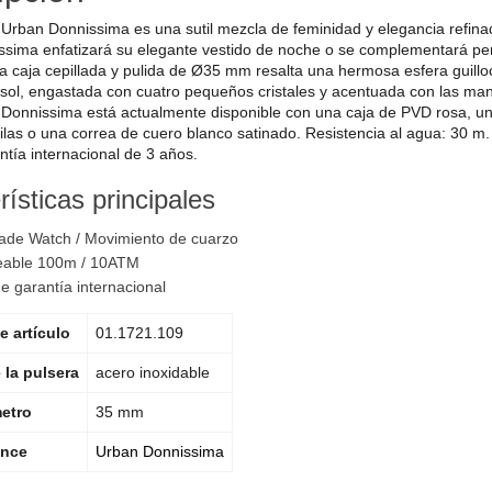
 Urban Donnissima es una sutil mezcla de feminidad y elegancia refinad
sima enfatizará su elegante vestido de noche o se complementará per
la caja cepillada y pulida de Ø35 mm resalta una hermosa esfera guill
l sol, engastada con cuatro pequeños cristales y acentuada con las ma
onnissima está actualmente disponible con una caja de PVD rosa, un
 filas o una correa de cuero blanco satinado. Resistencia al agua: 30 
ntía internacional de 3 años.
ísticas principales
ade Watch / Movimiento de cuarzo
able 100m / 10ATM
e garantía internacional
 artículo
01.1721.109
 la pulsera
acero inoxidable
etro
35 mm
ance
Urban Donnissima