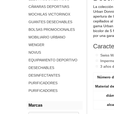
La colección
CÁMARAS DEPORTIVAS
Urban Donnis
MOCHILAS VICTORINOX
apertura de 
cepillados a
GUANTES DESECHABLES
gama Urban D
BOLSAS PROMOCIONALES
bicolor de 5
por una gara
MOBILIARIO URBANO
Caracter
WENGER
NOVUS
Swiss M
EQUIPAMIENTO DEPORTIVO
Imperme
3 años d
DESECHABLES
DESINFECTANTES
Número de
PURIFICADORES
Material de
PURIFICADORES
diám
alc
Marcas