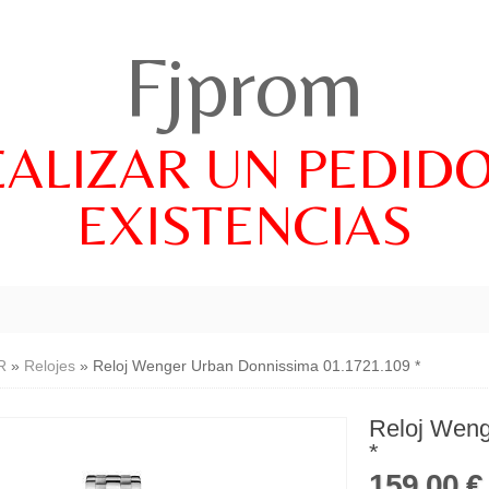
Fjprom
EALIZAR UN PEDID
EXISTENCIAS
R
»
Relojes
»
Reloj Wenger Urban Donnissima 01.1721.109 *
Reloj Wenger 
*
159,00 