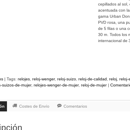
cepillados al sol
acentuada con la
gama Urban Donni
PVD rosa, una pu
de 5 filas o una 
30 m. Todos los 
internacional de 
es
|
Tags:
relojes
reloj-wenger
reloj-suizo
reloj-de-calidad
reloj
reloj
s-suizos-de-mujer
relojes-wenger-de-mujer
reloj-de-mujer
|
Comentari
ión
Costes de Envío
Comentarios
ipción