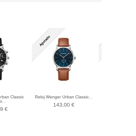
Agotado
Agotado
rban Classic
Reloj Wenger Urban Classic...
Reloj Wenger Urba
...
143,00 €
149,99
9 €