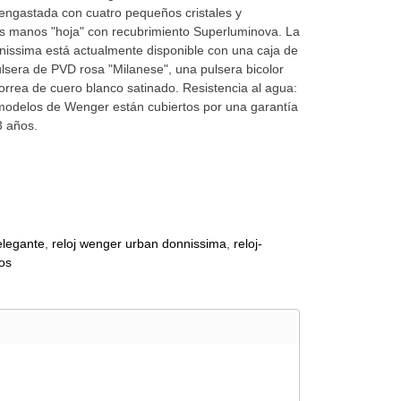
, engastada con cuatro pequeños cristales y
s manos "hoja" con recubrimiento Superluminova. La
ssima está actualmente disponible con una caja de
lsera de PVD rosa "Milanese", una pulsera bicolor
correa de cuero blanco satinado. Resistencia al agua:
modelos de Wenger están cubiertos por una garantía
3 años.
-elegante
reloj wenger urban donnissima
reloj-
os