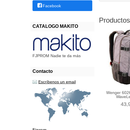
Facebook
Productos
CATALOGO MAKITO
FJPROM Nadie te da más
Contacto
Escríbenos un email
Wenger 6026
WaveLe
43,
Fjprom