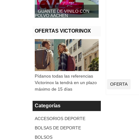
GUANTE DE VINILO CON
GUANTE DE VINILO SIN
POLVO AACHEN
POLVO, AACHEN
OFERTAS VICTORINOX
Pídanos todas las referencias
Victorinox la tendrá en un plazo
OFERTA
máximo de 15 días
Categorías
ACCESORIOS DEPORTE
BOLSAS DE DEPORTE
BOLSOS