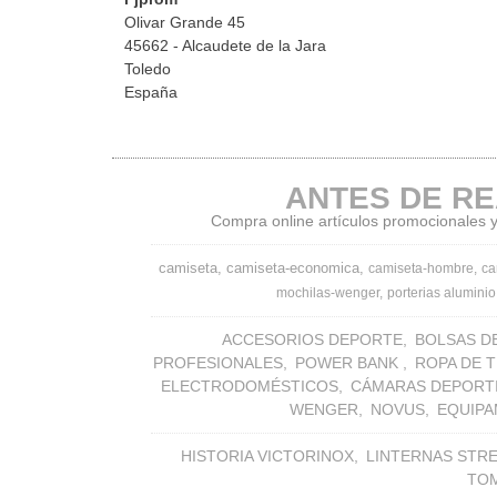
Olivar Grande 45
45662 - Alcaudete de la Jara
Toledo
España
ANTES DE RE
Compra online artículos promocionales y 
camiseta
camiseta-economica
camiseta-hombre
ca
mochilas-wenger
porterias aluminio
ACCESORIOS DEPORTE
BOLSAS D
PROFESIONALES
POWER BANK
ROPA DE 
ELECTRODOMÉSTICOS
CÁMARAS DEPORT
WENGER
NOVUS
EQUIPA
HISTORIA VICTORINOX
LINTERNAS STR
TO