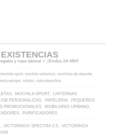
 EXISTENCIAS
 regalos y ropa laboral ✓ ¡EnvÍos 24-48H!
mochila-sport
mochila-victorinox
mochilas-de-deporte
reloj-wenger
relojes
ropa-deportiva
LETAS
MOCHILA SPORT
LINTERNAS
 USB PERSONALIZAS
PAPELERIA
PEQUEÑOS
S PROMOCIONALES
MOBILIARIO URBANO
ICADORES
PURIFICADORES
VICTORINOX SPECTRA 2.0
VICTORINOX
TION