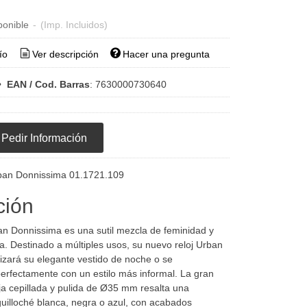
ponible
-
(Imp. Incluidos)
ío
Ver descripción
Hacer una pregunta
•
EAN / Cod. Barras
:
7630000730640
Pedir Información
Reloj Wenger Urban Donnissima 01.1721.109
ción
an Donnissima es una sutil mezcla de feminidad y
a. Destinado a múltiples usos, su nuevo reloj Urban
izará su elegante vestido de noche o se
rfectamente con un estilo más informal. La gran
ja cepillada y pulida de Ø35 mm resalta una
uilloché blanca, negra o azul, con acabados