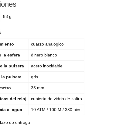
iones
83 g
s
miento
cuarzo analógico
 la esfera
dinero blanco
e la pulsera
acero inoxidable
 la pulsera
gris
metro
35 mm
icas del reloj
cubierta de vidrio de zafiro
cia al agua
10 ATM / 100 M / 330 pies
plazo de entrega