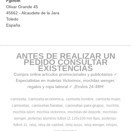
Fjprom
Olivar Grande 45
45662 - Alcaudete de la Jara
Toledo
España
ANTES DE REALIZAR UN
PEDIDO CONSULTAR
EXISTENCIAS
Compra online artículos promocionales y publicitarios ✓
Especialistas en maletas Victorinox, mochilas wenger,
regalos y ropa laboral ✓ ¡EnvÍos 24-48H!
camiseta
camiseta-economica
camiseta-hombre
camiseta-mujer
camisetas
camisetas-baratas
camisetas-para-grupos
mochila
mochila-sport
mochila-victorinox
mochilas-de-deporte
mochilas-
wenger
porterias aluminio futbol 11 120x100 mm fijas
porterias-
futbol-11
reloj
reloj-de-calidad
reloj-suizo
reloj-wenger
relojes