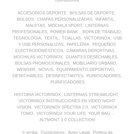
ropa-deportiva
ACCESORIOS DEPORTE
BOLSAS DE DEPORTE
BOLSOS
CHAPAS PERSONALIZADAS
INFANTIL
MALETAS
MOCHILA SPORT
LINTERNAS
PROFESIONALES
POWER BANK
ROPA DE TRABAJO
TEGNOLOGIA
TEXTIL
TOALLAS
VICTORINOX
USB
Y USB PERSONALIZAS
PAPELERIA
PEQUEÑOS
ELECTRODOMÉSTICOS
CÁMARAS DEPORTIVAS
MOCHILAS VICTORINOX
GUANTES DESECHABLES
BOLSAS PROMOCIONALES
MOBILIARIO URBANO
WENGER
NOVUS
EQUIPAMIENTO DEPORTIVO
DESECHABLES
DESINFECTANTES
PURIFICADORES
PURIFICADORES
HISTORIA VICTORINOX
LINTERNAS STREAMLIGHT
VICTORINOX INSTRUCCIONES EN VÍDEO NIGHT
VISION
VICTORINOX SPECTRA 2.0
VICTORINOX
TOMO
VICTORINOX YOUR LIFE. YOUR BAG. -
ALTMONT 3.0 COLLECTION
Ir arriba
Contáctanos
Aviso Legal
Política de