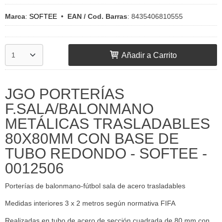
Marca
:
SOFTEE
•
EAN / Cod. Barras
:
8435406810555
Añadir a Carrito
JGO PORTERÍAS
F.SALA/BALONMANO
METÁLICAS TRASLADABLES
80X80MM CON BASE DE
TUBO REDONDO - SOFTEE -
0012506
Porterías de balonmano-fútbol sala de acero trasladables
Medidas interiores 3 x 2 metros según normativa FIFA
Realizadas en tubo de acero de sección cuadrada de 80 mm con