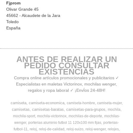
Fjprom
Olivar Grande 45
45662 - Alcaudete de la Jara
Toledo
España
ANTES DE REALIZAR UN
PEDIDO CONSULTAR
EXISTENCIAS
Compra online artículos promocionales y publicitarios ✓
Especialistas en maletas Victorinox, mochilas wenger,
regalos y ropa laboral ✓ ¡EnvÍos 24-48H!
camiseta
camiseta-economica
camiseta-hombre
camiseta-mujer
camisetas
camisetas-baratas
camisetas-para-grupos
mochila
mochila-sport
mochila-victorinox
mochilas-de-deporte
mochilas-
wenger
porterias aluminio futbol 11 120x100 mm fijas
porterias-
futbol-11
reloj
reloj-de-calidad
reloj-suizo
reloj-wenger
relojes