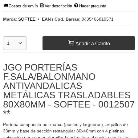
Costes de envío
Ver descripción
Hacer pregunta
Marca
:
SOFTEE
•
EAN / Cod. Barras
:
8435406810571
Añadir a Carrito
JGO PORTERÍAS
F.SALA/BALONMANO
ANTIVANDALICAS
METÁLICAS TRASLADABLES
80X80MM - SOFTEE - 0012507
**
Porteria compuesta por marco (postes y largueros), arquillos de
33mm y base de sección restangular 80x40mm con 4 pletinas
antivuelco para poder atornillar la estructura al suelo, cuenta con