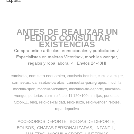
España
ANTES DE REALIZAR UN
PEDIDO CONSULTAR
EXISTENCIAS
Compra online artículos promocionales y publicitarios ✓
Especialistas en maletas Victorinox, mochilas wenger,
regalos y ropa laboral ✓ ¡EnvÍos 24-48H!
camiseta
camiseta-economica
camiseta-hombre
camiseta-mujer
camisetas
camisetas-baratas
camisetas-para-grupos
mochila
mochila-sport
mochila-victorinox
mochilas-de-deporte
mochilas-
wenger
porterias aluminio futbol 11 120x100 mm fijas
porterias-
futbol-11
reloj
reloj-de-calidad
reloj-suizo
reloj-wenger
relojes
ropa-deportiva
ACCESORIOS DEPORTE
BOLSAS DE DEPORTE
BOLSOS
CHAPAS PERSONALIZADAS
INFANTIL
MALETAS
MOCHILA SPORT
LINTERNAS