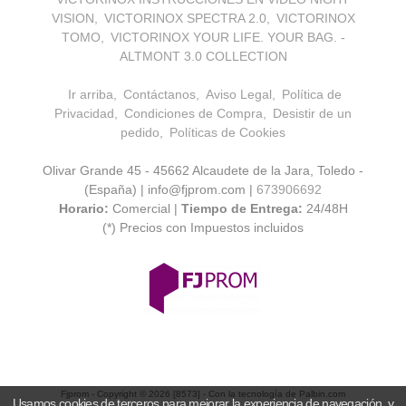
VISION
VICTORINOX SPECTRA 2.0
VICTORINOX
TOMO
VICTORINOX YOUR LIFE. YOUR BAG. -
ALTMONT 3.0 COLLECTION
Ir arriba
Contáctanos
Aviso Legal
Política de
Privacidad
Condiciones de Compra
Desistir de un
pedido
Políticas de Cookies
Olivar Grande 45 - 45662 Alcaudete de la Jara, Toledo -
(España) | info@fjprom.com |
673906692
Horario:
Comercial |
Tiempo de Entrega:
24/48H
(*) Precios con Impuestos incluidos
Fjprom
- Copyright © 2026 [8573] - Con la tecnología de Palbin.com
Usamos cookies de terceros para mejorar la experiencia de navegación, y