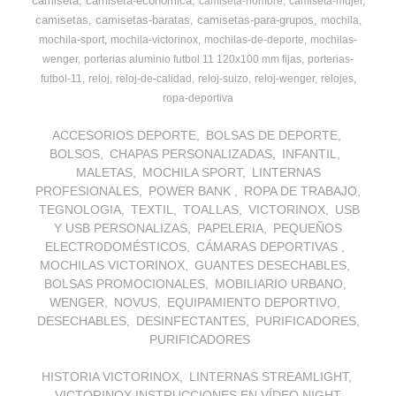
camiseta
camiseta-economica
camiseta-hombre
camiseta-mujer
camisetas
camisetas-baratas
camisetas-para-grupos
mochila
mochila-sport
mochila-victorinox
mochilas-de-deporte
mochilas-
wenger
porterias aluminio futbol 11 120x100 mm fijas
porterias-
futbol-11
reloj
reloj-de-calidad
reloj-suizo
reloj-wenger
relojes
ropa-deportiva
ACCESORIOS DEPORTE
BOLSAS DE DEPORTE
BOLSOS
CHAPAS PERSONALIZADAS
INFANTIL
MALETAS
MOCHILA SPORT
LINTERNAS
PROFESIONALES
POWER BANK
ROPA DE TRABAJO
TEGNOLOGIA
TEXTIL
TOALLAS
VICTORINOX
USB
Y USB PERSONALIZAS
PAPELERIA
PEQUEÑOS
ELECTRODOMÉSTICOS
CÁMARAS DEPORTIVAS
MOCHILAS VICTORINOX
GUANTES DESECHABLES
BOLSAS PROMOCIONALES
MOBILIARIO URBANO
WENGER
NOVUS
EQUIPAMIENTO DEPORTIVO
DESECHABLES
DESINFECTANTES
PURIFICADORES
PURIFICADORES
HISTORIA VICTORINOX
LINTERNAS STREAMLIGHT
VICTORINOX INSTRUCCIONES EN VÍDEO NIGHT