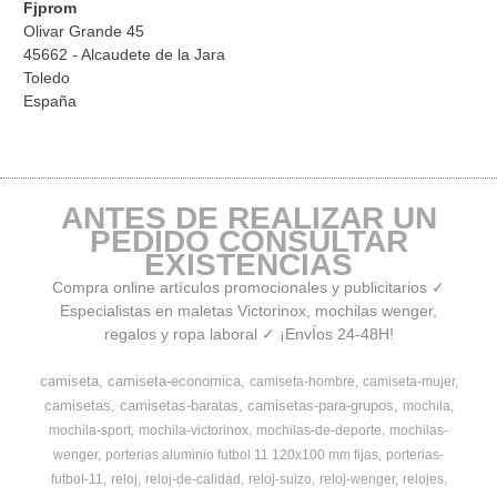
Fjprom
Olivar Grande 45
45662 - Alcaudete de la Jara
Toledo
España
ANTES DE REALIZAR UN
PEDIDO CONSULTAR
EXISTENCIAS
Compra online artículos promocionales y publicitarios ✓
Especialistas en maletas Victorinox, mochilas wenger,
regalos y ropa laboral ✓ ¡EnvÍos 24-48H!
camiseta
camiseta-economica
camiseta-hombre
camiseta-mujer
camisetas
camisetas-baratas
camisetas-para-grupos
mochila
mochila-sport
mochila-victorinox
mochilas-de-deporte
mochilas-
wenger
porterias aluminio futbol 11 120x100 mm fijas
porterias-
futbol-11
reloj
reloj-de-calidad
reloj-suizo
reloj-wenger
relojes