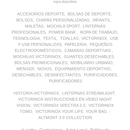
ropa-deportiva
ACCESORIOS DEPORTE
BOLSAS DE DEPORTE
BOLSOS
CHAPAS PERSONALIZADAS
INFANTIL
MALETAS
MOCHILA SPORT
LINTERNAS
PROFESIONALES
POWER BANK
ROPA DE TRABAJO
TEGNOLOGIA
TEXTIL
TOALLAS
VICTORINOX
USB
Y USB PERSONALIZAS
PAPELERIA
PEQUEÑOS
ELECTRODOMÉSTICOS
CÁMARAS DEPORTIVAS
MOCHILAS VICTORINOX
GUANTES DESECHABLES
BOLSAS PROMOCIONALES
MOBILIARIO URBANO
WENGER
NOVUS
EQUIPAMIENTO DEPORTIVO
DESECHABLES
DESINFECTANTES
PURIFICADORES
PURIFICADORES
HISTORIA VICTORINOX
LINTERNAS STREAMLIGHT
VICTORINOX INSTRUCCIONES EN VÍDEO NIGHT
VISION
VICTORINOX SPECTRA 2.0
VICTORINOX
TOMO
VICTORINOX YOUR LIFE. YOUR BAG. -
ALTMONT 3.0 COLLECTION
Ir arriba
Contáctanos
Aviso Legal
Política de