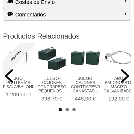
Costes de Envío
Comentarios
Productos Relacionados
Agotado
JGO
JUEGO
JUEGO
ARO
PORTERÍAS
CAJONES
CAJONES
BALONCESTO
F.SALA/BALONMANO...
CONTRAPESO
CONTRAPESO
MACIZO
PEQUEÑOS...
CANASTAS...
GALVANIZADO..
1.209,00 €
398,70 €
445,00 €
192,00 €