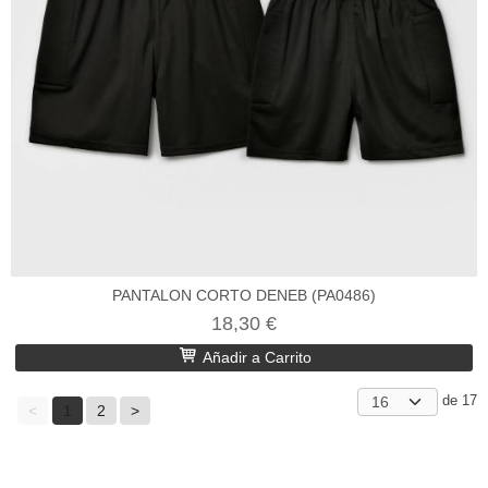
PANTALON CORTO DENEB (PA0486)
18,30 €
Añadir a Carrito
de 17
<
1
2
>