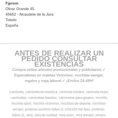
Fjprom
Olivar Grande 45
45662 - Alcaudete de la Jara
Toledo
España
ANTES DE REALIZAR UN
PEDIDO CONSULTAR
EXISTENCIAS
Compra online artículos promocionales y publicitarios ✓
Especialistas en maletas Victorinox, mochilas wenger,
regalos y ropa laboral ✓ ¡EnvÍos 24-48H!
camiseta
camiseta-economica
camiseta-hombre
camiseta-mujer
camisetas
camisetas-baratas
camisetas-para-grupos
mochila
mochila-sport
mochila-victorinox
mochilas-de-deporte
mochilas-
wenger
porterias aluminio futbol 11 120x100 mm fijas
porterias-
futbol-11
reloj
reloj-de-calidad
reloj-suizo
reloj-wenger
relojes