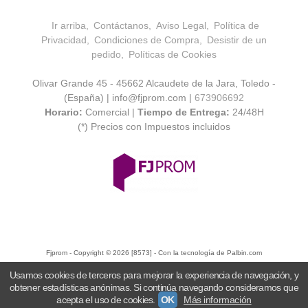
Ir arriba
Contáctanos
Aviso Legal
Política de
Privacidad
Condiciones de Compra
Desistir de un
pedido
Políticas de Cookies
Olivar Grande 45 - 45662 Alcaudete de la Jara, Toledo -
(España) | info@fjprom.com |
673906692
Horario:
Comercial |
Tiempo de Entrega:
24/48H
(*) Precios con Impuestos incluidos
Fjprom
- Copyright © 2026 [8573] - Con la tecnología de Palbin.com
Usamos cookies de terceros para mejorar la experiencia de navegación, y
obtener estadísticas anónimas. Si continúa navegando consideramos que
acepta el uso de cookies.
OK
Más información