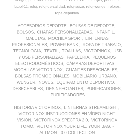
wenger
porterias aluminio futbol 11 120x100 mm fijas
porterias-
futbol-11
reloj
reloj-de-calidad
reloj-suizo
reloj-wenger
relojes
ropa-deportiva
ACCESORIOS DEPORTE
BOLSAS DE DEPORTE
BOLSOS
CHAPAS PERSONALIZADAS
INFANTIL
MALETAS
MOCHILA SPORT
LINTERNAS
PROFESIONALES
POWER BANK
ROPA DE TRABAJO
TEGNOLOGIA
TEXTIL
TOALLAS
VICTORINOX
USB
Y USB PERSONALIZAS
PAPELERIA
PEQUEÑOS
ELECTRODOMÉSTICOS
CÁMARAS DEPORTIVAS
MOCHILAS VICTORINOX
GUANTES DESECHABLES
BOLSAS PROMOCIONALES
MOBILIARIO URBANO
WENGER
NOVUS
EQUIPAMIENTO DEPORTIVO
DESECHABLES
DESINFECTANTES
PURIFICADORES
PURIFICADORES
HISTORIA VICTORINOX
LINTERNAS STREAMLIGHT
VICTORINOX INSTRUCCIONES EN VÍDEO NIGHT
VISION
VICTORINOX SPECTRA 2.0
VICTORINOX
TOMO
VICTORINOX YOUR LIFE. YOUR BAG. -
ALTMONT 3.0 COLLECTION